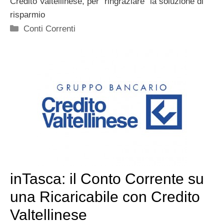
Credito Valtellinese, per “ringraziare” la soluzione di
risparmio
Categorie
Conti Correnti
inTasca: il Conto Corrente su
una Ricaricabile con Credito
Valtellinese