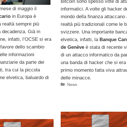
Bitcoin sono spesso vitte di att
 mese di maggio il
informatici. A volte gli hacker d
cario
in Europa è
mondo della finanza attaccano
a realtà sempre più
realtà più tradizionali come le
la decadenza. Già in
svizzere. Una importante banc
ne, infatti, l’OCSE si era
elvetica, infatti, la
Banque Can
 favore dello scambio
de Genève
è stata di recente v
elle informazioni
di un attacco informatico da par
nanziarie da parte dei
una banda di hacker che si era 
i, tra cui la piccola
primo momento fatta viva attra
ne elvetica, baluardo di
delle minacce.
Categorie
News