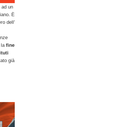
i ad un
liano. È
ro dell’
anze
 la
fine
tuti
ato già