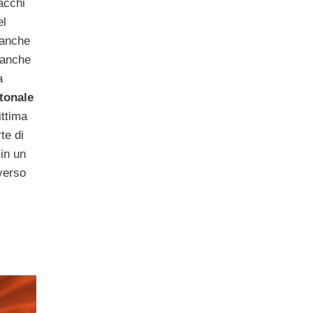
acchi
el
 anche
 banche
a
tonale
ittima
te di
in un
verso