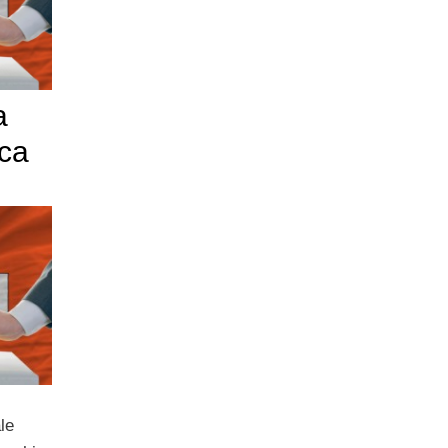
a
ca
le