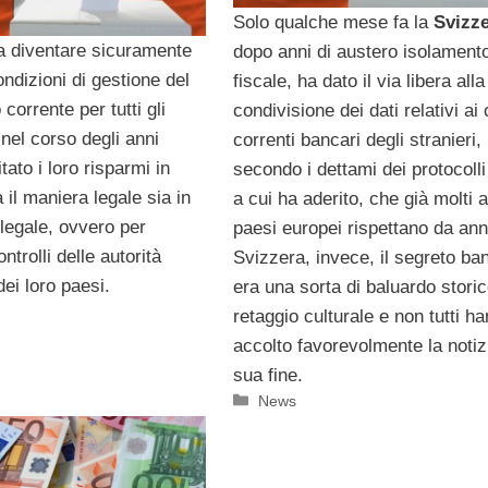
Solo qualche mese fa la
Svizz
 diventare sicuramente
dopo anni di austero isolament
ondizioni di gestione del
fiscale, ha dato il via libera alla
corrente per tutti gli
condivisione dei dati relativi ai 
 nel corso degli anni
correnti bancari degli stranieri,
ato i loro risparmi in
secondo i dettami dei protocol
a il maniera legale sia in
a cui ha aderito, che già molti al
legale, ovvero per
paesi europei rispettano da anni
ontrolli delle autorità
Svizzera, invece, il segreto ba
 dei loro paesi.
era una sorta di baluardo stori
retaggio culturale e non tutti h
accolto favorevolmente la notiz
sua fine.
Categorie
News