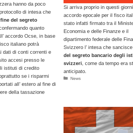
vizzera hanno da poco
Si arriva proprio in questi giorn
protocollo di intesa che
accordo epocale per il fisco ita
a
fine del segreto
stato infatti firmato tra il Ministe
 confermando quanto
Economia e delle Finanze e il
ll’ accordo Ocse, in base
dipartimento federale delle Fin
fisco italiano potrà
Svizzero l’ intesa che sancisce
 dati di conti correnti e
del segreto bancario degli isti
ito accesi presso le
svizzeri
, come da tempo era st
 istituti di credito
anticipato.
oprattutto se i risparmi
Categorie
News
ortati all’ estero al fine di
nere della tassazione