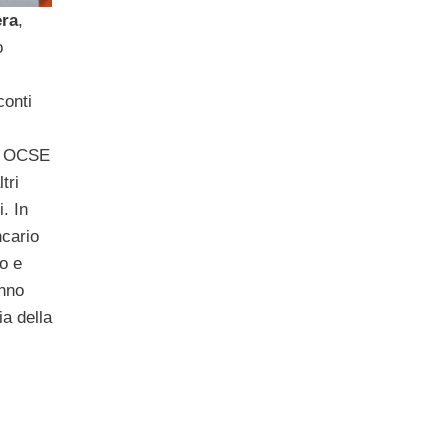
era
,
o
conti
li OCSE
tri
. In
ncario
co e
anno
ia della