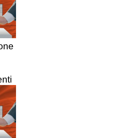
pone
nti