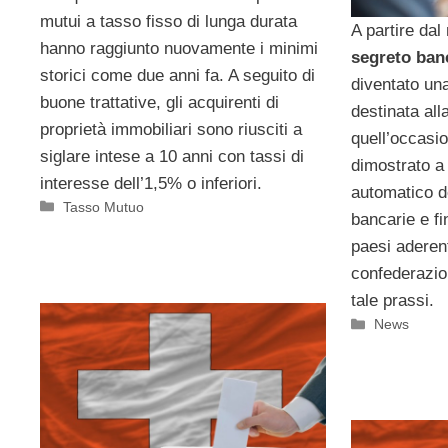
mutui a tasso fisso di lunga durata
A partire dal
hanno raggiunto nuovamente i minimi
segreto ban
storici come due anni fa. A seguito di
diventato un
buone trattative, gli acquirenti di
destinata al
proprietà immobiliari sono riusciti a
quell’occasio
siglare intese a 10 anni con tassi di
dimostrato a
interesse dell’1,5% o inferiori.
automatico d
Categorie
Tasso Mutuo
bancarie e fi
paesi aderent
confederazio
tale prassi.
Categorie
News