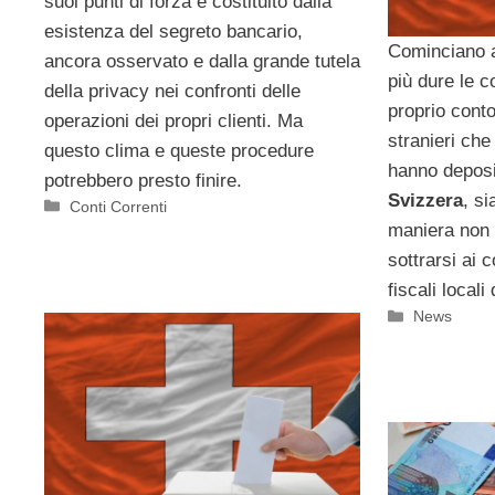
suoi punti di forza è costituito dalla
esistenza del segreto bancario,
Cominciano a
ancora osservato e dalla grande tutela
più dure le c
della privacy nei confronti delle
proprio conto 
operazioni dei propri clienti. Ma
stranieri che
questo clima e queste procedure
hanno deposit
potrebbero presto finire.
Svizzera
, si
Categorie
Conti Correnti
maniera non 
sottrarsi ai c
fiscali locali
Categorie
News