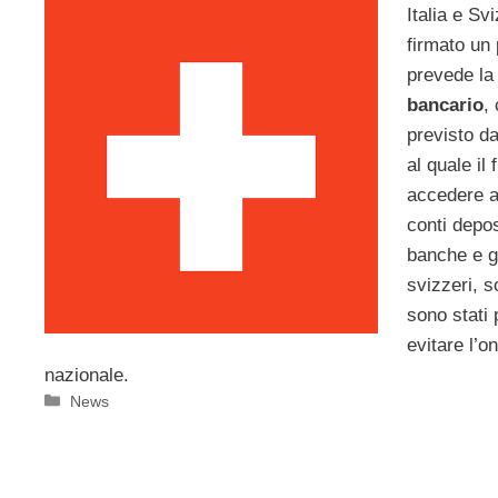
Italia e S
firmato un 
prevede l
bancario
,
previsto da
al quale il 
accedere ai
conti depos
banche e gli
svizzeri, s
sono stati p
evitare l’o
nazionale.
Categorie
News