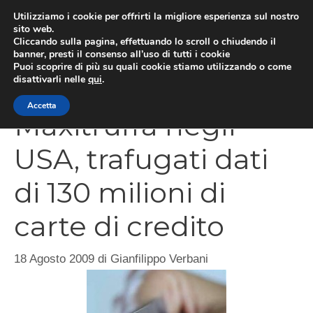
Vai
Utilizziamo i cookie per offrirti la migliore esperienza sul nostro
al
sito web.
Cliccando sulla pagina, effettuando lo scroll o chiudendo il
MEN
contenuto
banner, presti il consenso all’uso di tutti i cookie
Puoi scoprire di più su quali cookie stiamo utilizzando o come
disattivarli nelle
qui
.
Accetta
Maxitruffa negli
USA, trafugati dati
di 130 milioni di
carte di credito
18 Agosto 2009
di
Gianfilippo Verbani