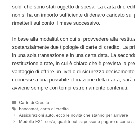
soldi che sono stati oggetto di spesa. La carta di credit
non si ha un importo sufficiente di denaro caricato sul p
rimetterli sul conto il mese successivo.
In base alla modalità con cui si provvedere alla restit
sostanzialmente due tipologie di carte di credito. La pri
in una sola transazione e in una certa data. La seconda 
restituzione a rate, in cui è chiaro che è prevista la pr
vantaggio di offrire un livello di sicurezza decisamen
connesse a una possibile clonazione della carta, sarà mo
avviene sempre con tempi estremamente contenuti.
Categorie
Carte di Credito
Tag
bancomat
,
carta di credito
Assicurazioni auto, ecco le novità che stanno per arrivare
Modello F24: cos’è, quali tributi si possono pagare e come s