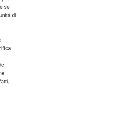
he se
unità di
o
ifica
de
he
atti,