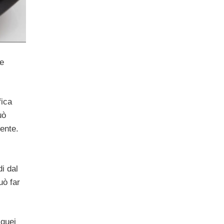
he
fica
uò
rente.
di dal
uò far
 quei