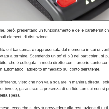
 che, però, presentano un funzionamento e delle caratteristic
pali elementi di distinzione.
dito e il bancomat è rappresentata dal momento in cui si veri
rtata a termine. Scendendo un po’ di più nei particolari, si p
to, che è collegata in modo diretto con il proprio conto cor
n automatico l’addebito immediato sul conto dell’utente.
ifferente, visto che non va a scalare in maniera diretta i sol
o, invece, garantisce la presenza di un fido con cui non si p
della spesa.
mese, ecco che si dovrà provvedere alla restituzione di tutti