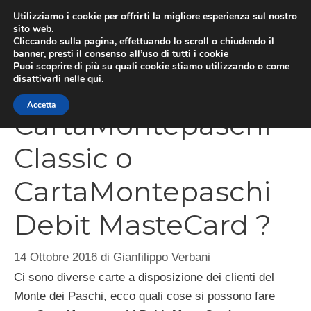
Vai
Utilizziamo i cookie per offrirti la migliore esperienza sul nostro
al
sito web.
Cliccando sulla pagina, effettuando lo scroll o chiudendo il
MEN
contenuto
banner, presti il consenso all’uso di tutti i cookie
Puoi scoprire di più su quali cookie stiamo utilizzando o come
disattivarli nelle
qui
.
Accetta
CartaMontepaschi
Classic o
CartaMontepaschi
Debit MasteCard ?
14 Ottobre 2016
di
Gianfilippo Verbani
Ci sono diverse carte a disposizione dei clienti del
Monte dei Paschi, ecco quali cose si possono fare