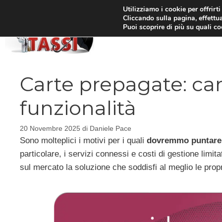
Vai
Utilizziamo i cookie per offrirt
Cliccando sulla pagina, effettua
al
Puoi scoprire di più su quali c
HOM
contenuto
Carte prepagate: car
funzionalità
20 Novembre 2025
di
Daniele Pace
Sono molteplici i motivi per i quali
dovremmo puntare s
particolare, i servizi connessi e costi di gestione limit
sul mercato la soluzione che soddisfi al meglio le prop