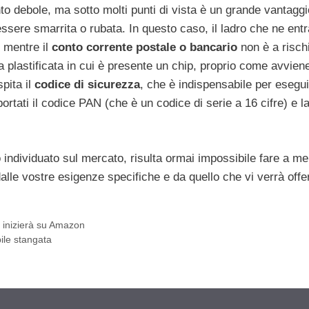
to debole, ma sotto molti punti di vista è un grande vantaggi
essere smarrita o rubata. In questo caso, il ladro che ne entr
 mentre il
conto corrente postale o bancario
non è a risch
ta plastificata in cui è presente un chip, proprio come avvien
pita il
codice di sicurezza
, che è indispensabile per esegui
ortati il codice PAN (che è un codice di serie a 16 cifre) e l
o individuato sul mercato, risulta ormai impossibile fare a me
dalle vostre esigenze specifiche e da quello che vi verrà offe
o inizierà su Amazon
bile stangata