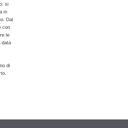
o: si
a in
io. Dal
e con
re le
a data
no di
rto.