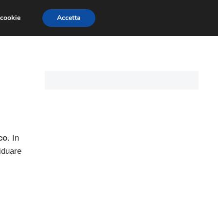
 cookie
Accetta
CARTE DI CREDITO
ASSICURAZIONI
co
. In
viduare