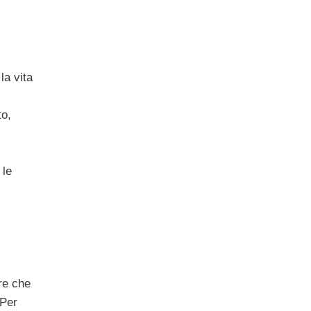
la vita
to,
 le
re che
 Per