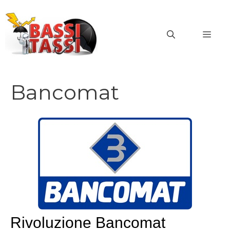
Vai
al
MEN
contenuto
Bancomat
Rivoluzione Bancomat