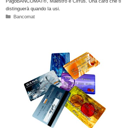
PagoBANCOMAT®, Maestro e Cirrus. Una card che ti
distinguerà quando la usi.
Categorie
Bancomat