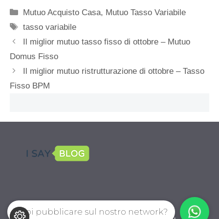
Categorie
Mutuo Acquisto Casa
,
Mutuo Tasso Variabile
Tag
tasso variabile
Il miglior mutuo tasso fisso di ottobre – Mutuo
Domus Fisso
Il miglior mutuo ristrutturazione di ottobre – Tasso
Fisso BPM
Vuoi pubblicare sul nostro network?