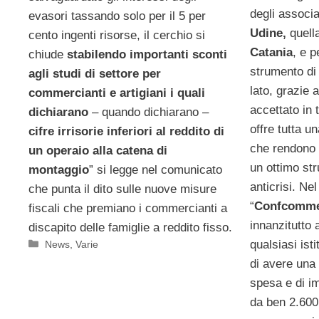
degli associ
evasori tassando solo per il 5 per
Udine,
quell
cento ingenti risorse, il cerchio si
Catania
, e p
chiude
stabilendo importanti sconti
strumento di
agli studi di settore per
lato, grazie 
commercianti e artigiani i quali
accettato in t
dichiarano
– quando dichiarano –
offre tutta u
cifre irrisorie inferiori al reddito di
che rendono l
un operaio alla catena di
un ottimo st
montaggio
” si legge nel comunicato
anticrisi. Nel
che punta il dito sulle nuove misure
“
Confcomme
fiscali che premiano i commercianti a
innanzitutto 
discapito delle famiglie a reddito fisso.
qualsiasi ist
Categorie
News
,
Varie
di avere una 
spesa e di i
da ben 2.600 