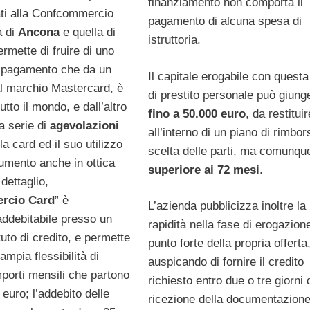
finanziamento non comporta il
ati alla Confcommercio
pagamento di alcuna spesa di
a di
Ancona
e quella di
istruttoria.
ermette di fruire di uno
 pagamento che da un
Il capitale erogabile con quest
al marchio Mastercard, è
di prestito personale può giung
utto il mondo, e dall’altro
fino a 50.000 euro
, da restituir
na serie di
agevolazioni
all’interno di un piano di rimbor
a card ed il suo utilizzo
scelta delle parti, ma comunq
rumento anche in ottica
superiore ai 72 mesi
.
 dettaglio,
rcio Card
” è
L’azienda pubblicizza inoltre la
addebitabile presso un
rapidità nella fase di erogazion
ituto di credito, e permette
punto forte della propria offerta
ampia flessibilità di
auspicando di fornire il credito
mporti mensili che partono
richiesto entro due o tre giorni 
euro; l’addebito delle
ricezione della documentazion