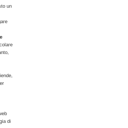
sto un
gare
e
colare
anto,
ziende,
er
 web
gia di