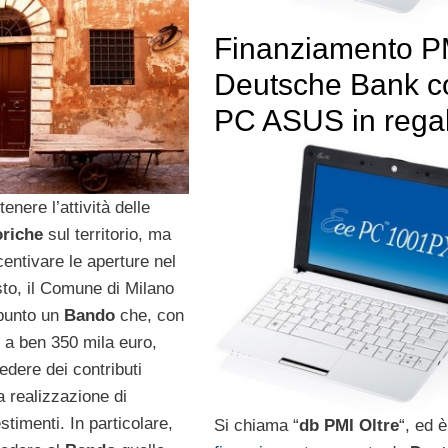
Finanziamento P
Deutsche Bank c
PC ASUS in rega
tenere l’attività delle
oriche
sul territorio, ma
entivare le aperture nel
to, il Comune di Milano
punto un
Bando
che, con
i a ben 350 mila euro,
edere dei contributi
la realizzazione di
stimenti. In particolare,
Si chiama “
db PMI Oltre
“, ed 