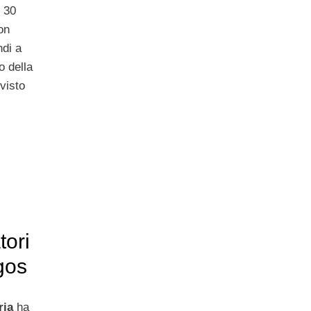
, 30
on
ndi a
o della
visto
tori
gos
ria
ha