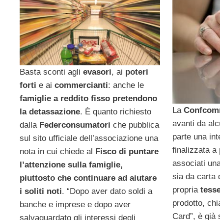
Basta sconti agli
evasori
, ai
poteri
forti
e ai
commercianti
: anche le
famiglie a reddito fisso pretendono
La
Confcom
la detassazione
. È quanto richiesto
avanti da al
dalla
Federconsumatori
che pubblica
parte una int
sul sito ufficiale dell’associazione una
finalizzata a
nota in cui chiede al
Fisco di puntare
associati un
l’attenzione sulla famiglie,
sia da carta 
piuttosto che continuare ad aiutare
propria
tesse
i soliti noti
. “Dopo aver dato soldi a
prodotto, c
banche e imprese e dopo aver
Card”, è già 
salvaguardato gli interessi degli