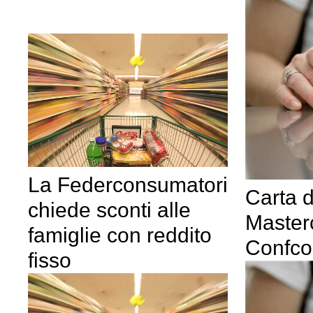
La Federconsumatori
Carta d
chiede sconti alle
Masterc
famiglie con reddito
Confc
fisso