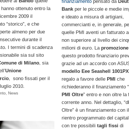
edere al
Bando
quelle
finanziamento
pensato da
Deut
 hanno ottenuto entro la
Bank
per le piccole e medie i
dicembre 2009 il
e ideato a misura di artigiani,
to “storico”, e che
commercianti e, in generale, pe
perte almeno per due
quelle PMI aventi un fatturato 
nsecutive durante il
non superiore al livello dei cin
to. I termini di scadenza
milioni di euro. La
promozione
sionabile sia sul sito
questo prodotto finanziario pre
Comune di Milano
, sia
grazie ad un accordo con ASUS
ll’
Unione
modello Eee Seashell 1001PX
rcio
, sono fissati per il
regalo a favore delle
PMI
che
luglio 2010.
richiederanno il finanziamento “
nto
,
News
PMI Oltre
” entro e non oltre la 
corrente anno. Nel dettaglio, “
Oltre” è un finanziamento con il
rientro programmato del capital
con tre possibili
tagli fissi
di