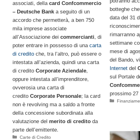
potranno acc
associati, della
card Confcommercio
botteghe che
– Deutsche Bank
a seguito di un
data del 31 
accordo che permetterà, a ben 750
riconoscimen
mila imprese associate
rimarranno a
all’Associazione dei
commercianti
, di
settimane co
poter entrare in possesso di una
carta
mese di agos
di credito
che, tra l’altro, può essere o
del Bando, vi
intestata all’azienda, quindi una carta
Internet
del
di credito
Corporate Aziendale
,
sul Portale de
oppure intestata all’imprenditore,
Confcomme
ovverosia una carta di
prossimo 27 
credito
Corporate Personale
; la card
Categorie
Finanziame
non è revolving ma a saldo a fronte
della concessione subordinata alla
valutazione del
merito di credito
da
parte dell’emittente.
Categorie
Carte di Credito