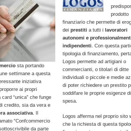
predispo
prodotto
finanziario che permette di ero
dei
prestiti
a tutti i
lavoratori
autonomi e professionalment
indipendenti
. Con questa parti
tipologia di finanziamento, pert
Logos permette ad artigiani o
mercio
sta portando
commercianti, o titolari di ditte
cune settimane a questa
individuali o piccole e medie a
eressante iniziativa
di poter richiedere un prestito p
 proporre ai propri
soddifare le proprie esigenze di
a card “unica” che funge
spesa.
di credito, sia da vera e
ra associativa
. Il
Logos afferma nel proprio sito
hiamato “Confcommercio
che la richiesta di questa tipolo
sottoscrivibile da parte