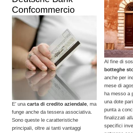
Confcommercio
Al fine di sos
botteghe st
anche per inc
mese di agos
ha messo a 
una dote par
E’ una
carta di credito aziendale
, ma
punta a conc
funge anche da tessera associativa.
finalizzati al
Sono queste le caratteristiche
specifici inve
principali, oltre ai tanti vantaggi