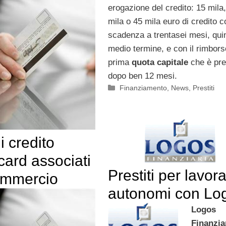
erogazione del credito: 15 mila
mila o 45 mila euro di credito c
scadenza a trentasei mesi, qui
medio termine, e con il rimbors
prima
quota capitale
che è pre
dopo ben 12 mesi.
Categorie
Finanziamento
,
News
,
Prestiti
i credito
ard associati
Prestiti per lavora
ommercio
autonomi con Lo
Logos
Finanzia