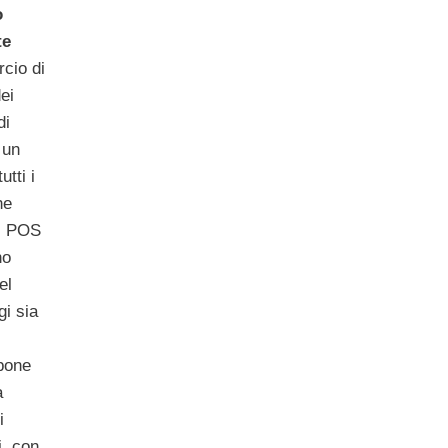
o
te
cio di
ei
di
 un
utti i
he
 i POS
no
el
gi sia
pone
a
i
i, con