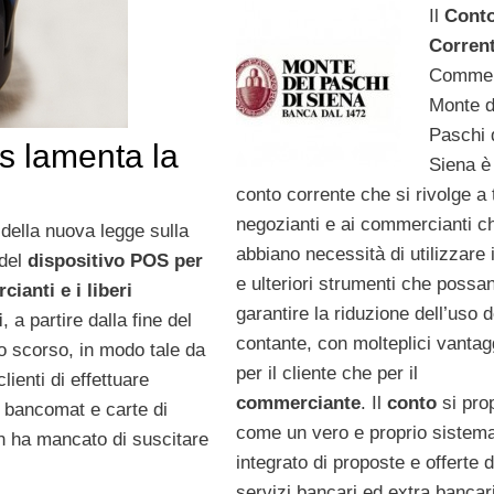
Il
Cont
Corren
Commer
Monte d
Paschi 
s lamenta la
Siena è
conto corrente che si rivolge a t
negozianti e ai commercianti c
 della nuova legge sulla
abbiano necessità di utilizzare
 del
dispositivo POS per
e ulteriori strumenti che possa
cianti e i liberi
garantire la riduzione dell’uso d
i
, a partire dalla fine del
contante, con molteplici vantag
o scorso, in modo tale da
per il cliente che per il
lienti di effettuare
commerciante
. Il
conto
si pro
e bancomat e carte di
come un vero e proprio sistem
on ha mancato di suscitare
integrato di proposte e offerte d
servizi bancari ed extra bancar