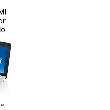
MI
on
lo
è un