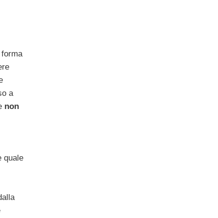
a forma
ere
e
so a
ue
non
e quale
,
dalla
e