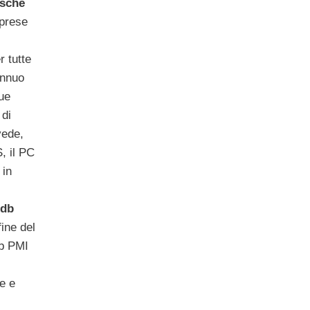
sche
mprese
r tutte
annuo
que
di
vede,
, il PC
in
db
fine del
db PMI
e e