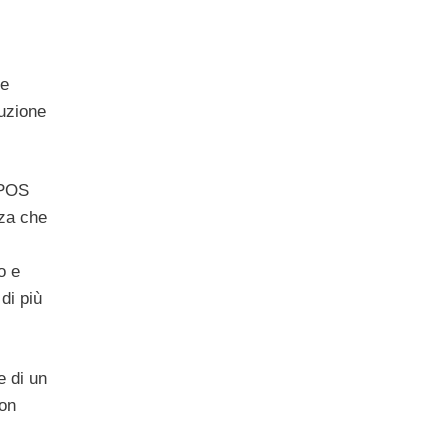
le
duzione
 POS
nza che
o e
di più
e di un
con