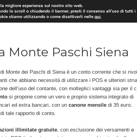
i la migliore esperienza sul nostro sito web.
ndo lo scroll o chiudendo il banner, presti il consenso all’uso di tutti i
ookie stiamo utilizzando o come disattivarli nelle
qui
.
E
CONTI CORRENTI
PRESTITI
MUTUI
 Monte Paschi Siena
 Monte dei Paschi di Siena è un conto corrente che si rivo
anti che abbiano necessità di utilizzare i POS e ulteriori str
ne dell’uso del contante, con molteplici vantaggi sia per il c
nto
si propone come un vero e proprio sistema integrato di
ancari ed extra bancari, con un
canone mensile
di 35 euro.
di tale rapporto di conto.
zioni illimitate gratuite
, con esclusione dei versamenti e