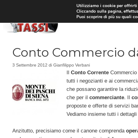
Vai
Utilizziamo i cookie per offrirt
Cliccando sulla pagina, effettua
al
Puoi scoprire di più su quali c
HOM
contenuto
Conto Commercio da
3 Settembre 2012
di
Gianfilippo Verbani
Il
Conto Corrente
Commercio di
tutti i negozianti e ai commerci
che possano garantire la riduzio
che per il
commerciante
. Il
co
proposte e offerte di servizi b
Vediamo insieme tutti i dettagli 
Anzitutto, precisiamo come il canone comprenda
opera