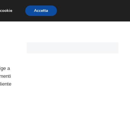
 cookie
Accetta
CARTE DI CREDITO
ASSICURAZIONI
lge a
umenti
liente