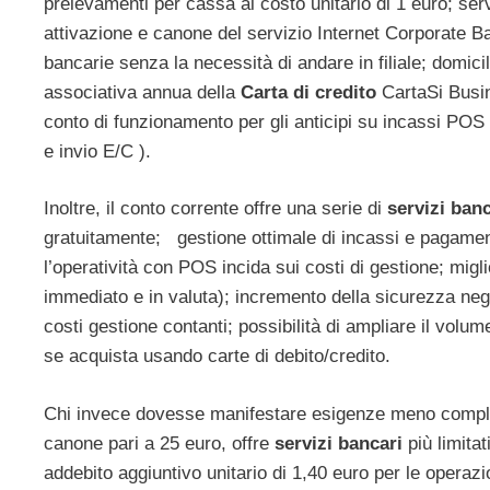
prelevamenti per cassa al costo unitario di 1 euro; se
attivazione e canone del servizio Internet Corporate Ba
bancarie senza la necessità di andare in filiale; domicil
associativa annua della
Carta di credito
CartaSi Busin
conto di funzionamento per gli anticipi su incassi POS (
e invio E/C ).
Inoltre, il conto corrente offre una serie di
servizi banc
gratuitamente; gestione ottimale di incassi e pagamen
l’operatività con POS incida sui costi di gestione; migli
immediato e in valuta); incremento della sicurezza negli
costi gestione contanti; possibilità di ampliare il volu
se acquista usando carte di debito/credito.
Chi invece dovesse manifestare esigenze meno comples
canone pari a 25 euro, offre
servizi bancari
più limitat
addebito aggiuntivo unitario di 1,40 euro per le operazi