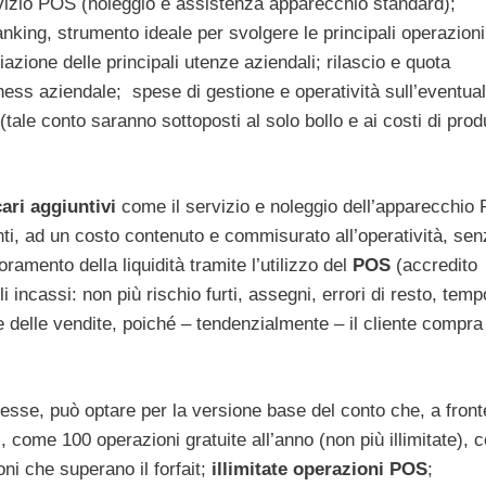
rvizio POS (noleggio e assistenza apparecchio standard);
nking, strumento ideale per svolgere le principali operazioni
iazione delle principali utenze aziendali; rilascio e quota
ess aziendale; spese di gestione e operatività sull’eventua
tale conto saranno sottoposti al solo bollo e ai costi di pro
ari aggiuntivi
come il servizio e noleggio dell’apparecchio
ti, ad un costo contenuto e commisurato all’operatività, se
oramento della liquidità tramite l’utilizzo del
POS
(accredito
 incassi: non più rischio furti, assegni, errori di resto, temp
me delle vendite, poiché – tendenzialmente – il cliente compra 
se, può optare per la versione base del conto che, a front
i, come 100 operazioni gratuite all’anno (non più illimitate), 
oni che superano il forfait;
illimitate operazioni POS
;