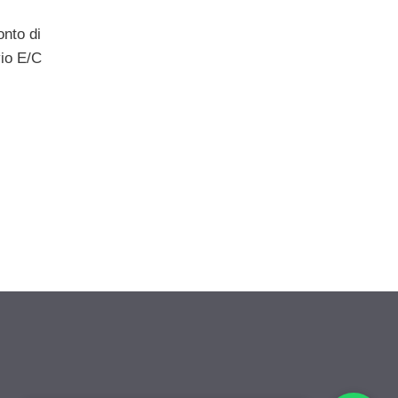
onto di
vio E/C