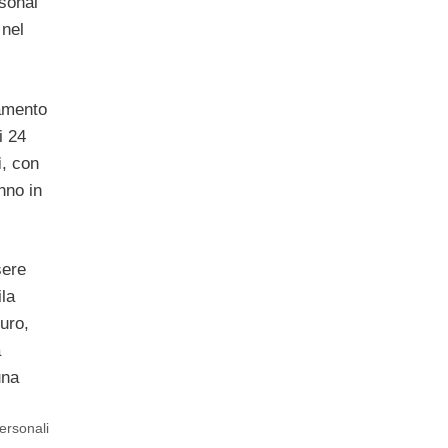
rsonal
 nel
amento
i 24
i
, con
nno in
sere
la
uro,
a
una
Personali