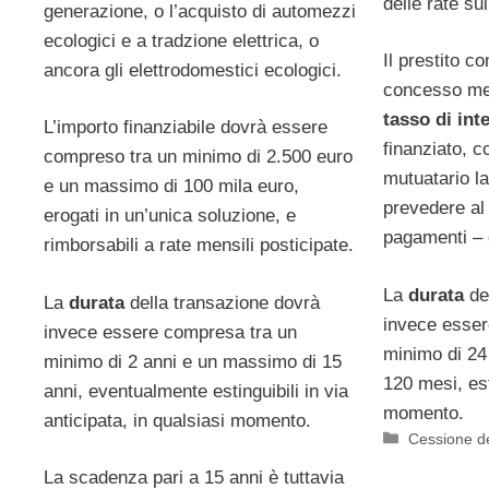
delle rate su
generazione, o l’acquisto di automezzi
ecologici e a tradzione elettrica, o
Il prestito co
ancora gli elettrodomestici ecologici.
concesso med
tasso di int
L’importo finanziabile dovrà essere
finanziato, c
compreso tra un minimo di 2.500 euro
mutuatario la
e un massimo di 100 mila euro,
prevedere al 
erogati in un’unica soluzione, e
pagamenti – 
rimborsabili a rate mensili posticipate.
La
durata
de
La
durata
della transazione dovrà
invece esser
invece essere compresa tra un
minimo di 24
minimo di 2 anni e un massimo di 15
120 mesi, est
anni, eventualmente estinguibili in via
momento.
anticipata, in qualsiasi momento.
Categorie
Cessione d
La scadenza pari a 15 anni è tuttavia