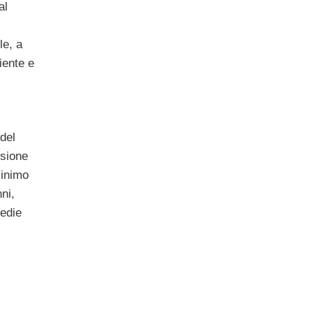
al
le, a
iente e
del
nsione
minimo
ni,
edie