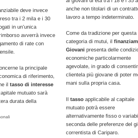
ai giovani di età tra i 18 e i 35 
anche non titolari di un contratt
anziabile deve invece
lavoro a tempo indeterminato.
so tra i 2 mila e i 30
ogati in un’unica
Come da tradizione per questa
 rimborso avverrà invece
categoria di mutui, il
finanzia
amento di rate con
Giovani
presenta delle condizi
ensile.
economiche particolarmente
agevolate, in grado di consentir
oncerne la principale
clientela più giovane di poter m
conomica di riferimento,
mani sulla propria casa.
he il
tasso di interesse
capitale mutuato sarà
Il
tasso
applicabile al capitale
ntera durata della
mutuato potrà essere
alternativamente fisso o variabi
sonali
seconda delle preferenze del g
correntista di Cariparo.