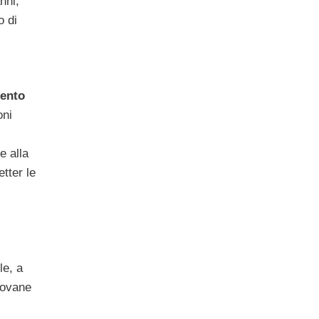
anni,
o di
mento
oni
e alla
etter le
le, a
iovane