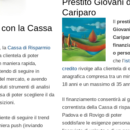
Prestito Giovani 
Cariparo
Il
prest
i con la Cassa
Giovan
Caripa
finanz
, la
Cassa di Risparmio
o pers
 clientela di poter
che l’
ist
in maniera rapida,
credito
rivolge alla clientela di 
endo di seguire in
anagrafica compresa tra un mi
del mercato, e avendo
18 anni e un massimo di 35 ann
uti strumenti di analisi
sa di poter scegliere il da
Il finanziamento consentirà al 
sizioni.
correntista della Cassa di rispa
Padova e di Rovigo di poter
nte di seguire il trend
soddisfare le esigenze personal
niera push (inviando