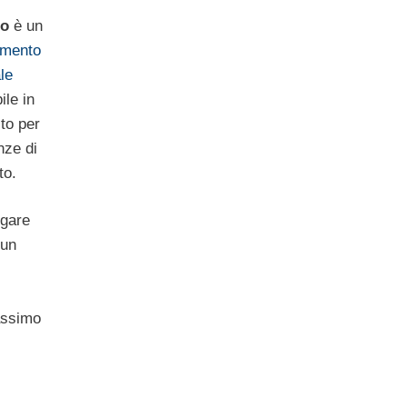
ro
è un
amento
le
ile in
dito per
nze di
to.
ogare
 un
assimo