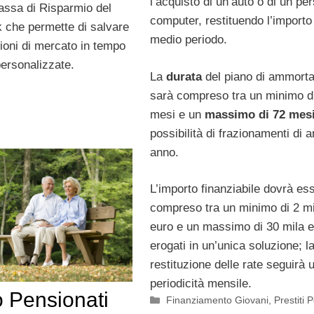
l’acquisto di un’auto o di un pe
Cassa di Risparmio del
computer, restituendo l’importo
sk che permette di salvare
medio periodo.
zioni di mercato in tempo
personalizzate.
La
durata
del piano di ammort
sarà compreso tra un minimo d
mesi e un
massimo di 72 mes
possibilità di frazionamenti di a
anno.
L’importo finanziabile dovrà es
compreso tra un minimo di 2 mi
euro e un massimo di 30 mila e
erogati in un’unica soluzione; l
restituzione delle rate seguirà 
periodicità mensile.
o Pensionati
Categorie
Finanziamento Giovani
,
Prestiti 