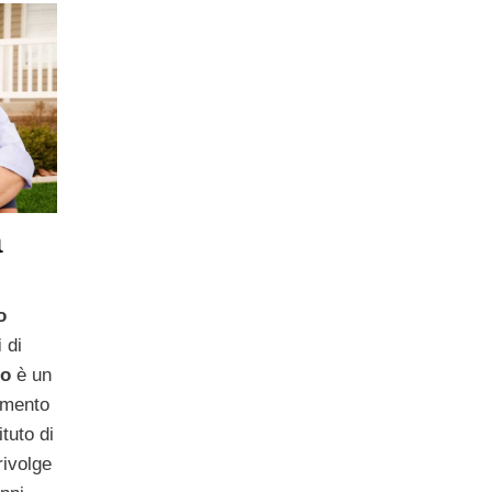
a
o
i
di
ro
è un
amento
ituto di
rivolge