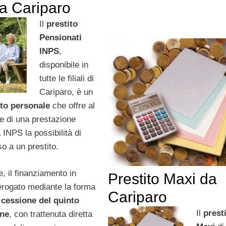
a Cariparo
Il
prestito
Pensionati
INPS
,
disponibile in
tutte le filiali di
Cariparo, è un
to personale
che offre al
are di una prestazione
 INPS la possibilità di
o a un prestito.
, il finanziamento in
Prestito Maxi da
erogato mediante la forma
Cariparo
a
cessione del quinto
Il
prest
one
, con trattenuta diretta