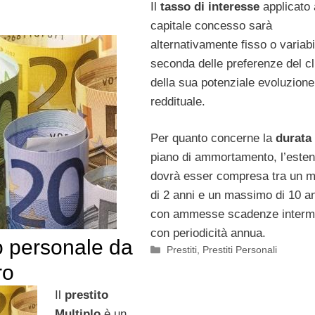
Il
tasso di interesse
applicato 
capitale concesso sarà
alternativamente fisso o variabi
seconda delle preferenze del cl
della sua potenziale evoluzione
reddituale.
Per quanto concerne la
durata
piano di ammortamento, l’este
dovrà esser compresa tra un 
di 2 anni e un massimo di 10 an
con ammesse scadenze interm
con periodicità annua.
o personale da
Categorie
Prestiti
,
Prestiti Personali
ro
Il
prestito
Multiplo
è un