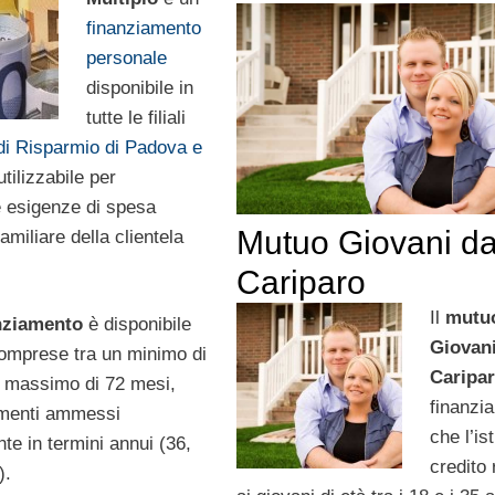
finanziamento
personale
disponibile in
tutte le filiali
i Risparmio di Padova e
utilizzabile per
e esigenze di spesa
Mutuo Giovani d
amiliare della clientela
Cariparo
Il
mutu
nziamento
è disponibile
Giovan
mprese tra un minimo di
Caripa
 massimo di 72 mesi,
finanzi
amenti ammessi
che l’ist
te in termini annui (36,
credito 
).