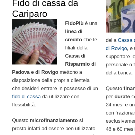
Fido di cassa da
Cariparo
FidoPiù
è una
linea di
credito
che le
della
Cassa d
filiali della
di Rovigo
, e 
Cassa di
supportare l
Risparmio di
personale o f
Padova e di Rovigo
mettono a
della banca.
disposizione della propria clientela
che desideri entrare in possesso di un
Questo
fina
fido di cassa
da utilizzare con
per
durate
co
flessibilità.
24 mesi e un
con frazion
Questo
microfinanziamento
si
esclusivamen
presta infatti ad essere ben utilizzato
48 e 60 mesi