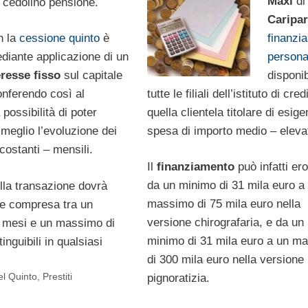
Maxi
di
l cedolino pensione.
Caripa
finanzi
n la
cessione quinto
è
persona
iante applicazione di un
disponib
eresse fisso
sul capitale
tutte le filiali dell’istituto di cre
onferendo così al
quella clientela titolare di esige
 possibilità di poter
spesa di importo medio – eleva
meglio l’evoluzione dei
costanti – mensili.
Il
finanziamento
può infatti er
da un minimo di 31 mila euro a
lla transazione dovrà
massimo di 75 mila euro nella
e compresa tra un
versione chirografaria, e da un
 mesi e un massimo di
minimo di 31 mila euro a un m
inguibili in qualsiasi
di 300 mila euro nella versione
el Quinto
,
Prestiti
pignoratizia.