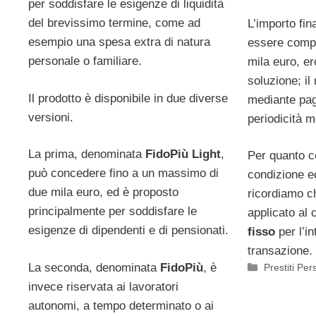
per soddisfare le esigenze di liquidità
del brevissimo termine, come ad
L’importo fin
esempio una spesa extra di natura
essere compre
personale o familiare.
mila euro, er
soluzione; il
Il prodotto è disponibile in due diverse
mediante pag
versioni.
periodicità m
La prima, denominata
FidoPiù Light
,
Per quanto c
può concedere fino a un massimo di
condizione e
due mila euro, ed è proposto
ricordiamo c
principalmente per soddisfare le
applicato al 
esigenze di dipendenti e di pensionati.
fisso
per l’i
transazione.
La seconda, denominata
FidoPiù
, è
Categorie
Prestiti Per
invece riservata ai lavoratori
autonomi, a tempo determinato o ai