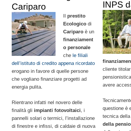
INPS d
Cariparo
Il
prestito
Ecologico
di
Cariparo
è un
finanziament
o personale
che
le filiali
finanziamen
dell’istituto di credito appena ricordato
cliente titol
erogano in favore di quelle persone
pensionistica
che vogliano finanziare progetti ad
avere access
energia pulita.
Tecnicamente
Rientrano infatti nel novero delle
questione è 
finalità gli
impianti fotovoltaici
, i
tecnica dell
pannelli solari o termici, l’installazione
della pensi
di finestre e infissi, di caldaie di nuova