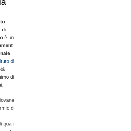
da
ito
i
di
ro
è un
iament
onale
ituto di
età
nimo di
i.
giovane
rmio di
i quali