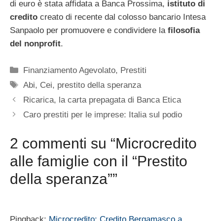
di euro è stata affidata a Banca Prossima,
istituto di
credito
creato di recente dal colosso bancario Intesa
Sanpaolo per promuovere e condividere la
filosofia
del nonprofit
.
Categorie
Finanziamento Agevolato
,
Prestiti
Tag
Abi
,
Cei
,
prestito della speranza
Ricarica, la carta prepagata di Banca Etica
Caro prestiti per le imprese: Italia sul podio
2 commenti su “Microcredito
alle famiglie con il “Prestito
della speranza””
Pingback:
Microcredito: Credito Bergamasco a