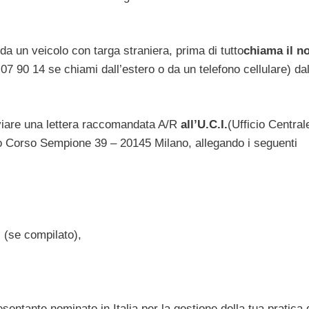
 da un veicolo con targa straniera, prima di tutto
chiama il n
7 90 14 se chiami dall’estero o da un telefono cellulare) dal
nviare una lettera raccomandata A/R
all’U.C.I.
(Ufficio Central
rizzo Corso Sempione 39 – 20145 Milano, allegando i seguenti
 (se compilato),
sentante nominato in Italia per la gestione della tua pratica 