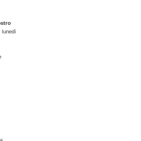
ostro
 lunedì
e
di