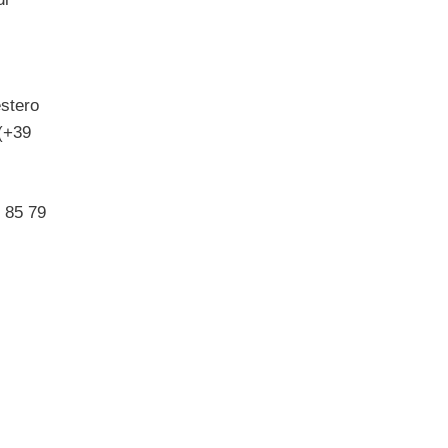
estero
(+39
 85 79