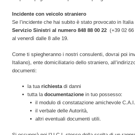
Incidente con veicolo straniero
Se l’incidente che hai subito è stato provocato in Italia
Servizio Sinistri al numero 848 88 00 22
(+39 02 66 0
al venerdì dalle 8 alle 19.
Come ti spiegheranno i nostri consulenti, dovrai poi i
Italiano), ente domiciliatario dello straniero, all’indi
documenti:
la tua
richiesta
di danni
tutta la
documentazione
in tuo possesso:
il modulo di constatazione amichevole C.A.I.
il verbale delle Autorità,
altri eventuali documenti utili.
Si occuperà poi l’U.C.I. stesso della scelta di un rappre