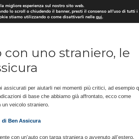
i la migliore esperienza sul nostro sito web.
ndo lo scroll o chiudendo il banner, presti il consenso all’uso di tutti i
ookie stiamo utilizzando o come disattivarli nelle
qui
.
E
CONTI CORRENTI
PRESTITI
MUTUI
o con uno straniero, le
ssicura
oi assicurati per aiutarli nei momenti più critici, ad esempio
 indicazioni di base che abbiamo già affrontato, ecco come
on un veicolo straniero.
ri di Ben Assicura
dente con un’auto con targa straniera o avvenuto all’estero.