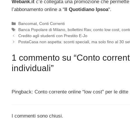
Webank.it
c’è collegata una promozione che permette
l’abbonamento online a “
Il Quotidiano Ipsoa
“.
Categorie
Bancomat
,
Conti Correnti
Tag
Banca Popolare di Milano
,
bollettini Rav
,
conto low cost
,
cont
Credito agli studenti con Prestito E-Jo
PostaCasa non aspetta: sconti speciali, ma solo fino al 30 s
1 commento su “Conto corrente 
individuali”
Pingback: Conto corrente online “low cost” per le ditte 
I commenti sono chiusi.