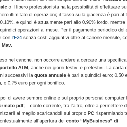
uale
o il libero professionista ha la possibilità di effettuare su
ro illimitato di operazioni; il tasso sulla giacenza è pari al 
,10%, e quindi è attualmente pari allo 0,90% lordo, mentre 
o quindici operazioni al mese. Per il pagamento periodico dell
te con
l’F24
senza costi aggiuntivi oltre al canone mensile, c
e Mav
.
eso nel canone, non occorre andare a cercare una specifica f
portello ATM
, anche nei giorni festivi e prefestivi. La carta d
nni successivi la
quota annuale
è pari a quindici euro; 0,50 
a
, e 0,75 euro per ogni bonifico.
poi di avere sempre online e sul proprio personal computer 
ormato pdf
; il conto corrente, tra l’altro, oltre a permettere d
nizzarli al meglio scaricandoli sul proprio
PC
risparmiando 
contestualmente all’apertura del
conto “MyBusiness” di