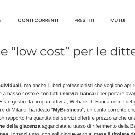
E
CONTI CORRENTI
PRESTITI
MUTUI
 “low cost” per le ditt
ndividuali
, ma anche i liberi professionisti che vogliono apri
e a basso costo e con tutti i
servizi bancari
per portare avant
ss e gestire la propria attività, Webank.it, Banca online del
e di Milano, ha ideato “
MyBusiness
“, un conto corrente ch
n rapporto tra quantità dei servizi offerti e prezzo anche un
e della giacenza
agganciata al tasso di riferimento della 
pea. Innanzi tutto, con soli cinque euro al mese il
titolare d