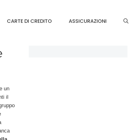
CARTE DI CREDITO
ASSICURAZIONI
e
re un
i il
 gruppo
e
a
Banca
ella