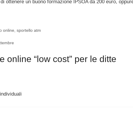
 di ottenere un buono formazione IPSOA da 200 euro, oppur
o online
,
sportello atm
ettembre
online “low cost” per le ditte
individuali