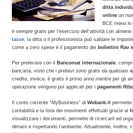
ditta individ
online
un nume
BCE meno lo 0
è sempre gratis per l’esercizio dell’attività con almen
tasse
, la ditta o il professionista può saldare le impos
come a zero spese è il pagamento dei
bollettini Rav 
Per prelevare con il
Bancomat internazionale
, compr
bancaria, visto che i prelievi sono gratis da qualsiasi
s
credito, invece, è gratis il primo anno mentre per gli a
operazione vengono poi applicati per i
pagamenti Rib
Il conto corrente “MyBusiness” di
Webank.it
permette 
contabilità e la lista dei movimenti effettuati grazie al
f
visualizzare i documenti, permette di ricercarli ed orga
denaro e rispettando l’ambiente. Attualmente, inoltre, 