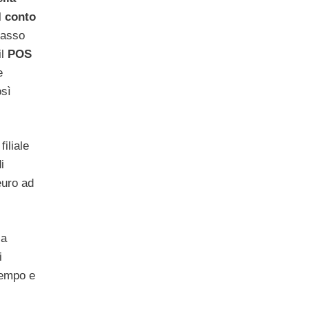
l
conto
tasso
il
POS
e
osì
iliale
i
euro ad
la
i
tempo e