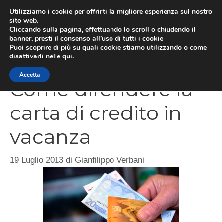
Vai
Utilizziamo i cookie per offrirti la migliore esperienza sul nostro
al
sito web.
Cliccando sulla pagina, effettuando lo scroll o chiudendo il
MEN
contenuto
banner, presti il consenso all’uso di tutti i cookie
Puoi scoprire di più su quali cookie stiamo utilizzando o come
disattivarli nelle
qui
.
Accetta
Come difendere la
carta di credito in
vacanza
19 Luglio 2013
di
Gianfilippo Verbani