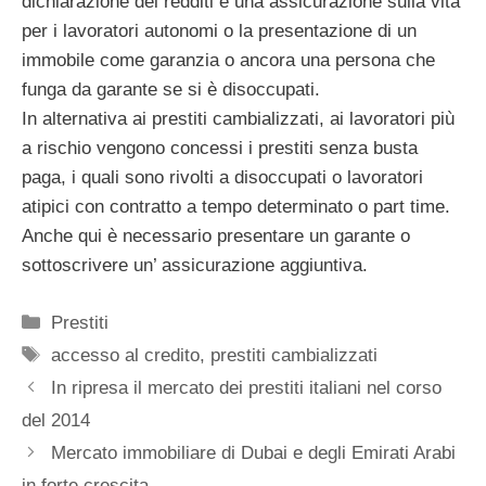
dichiarazione dei redditi e una assicurazione sulla vita
per i lavoratori autonomi o la presentazione di un
immobile come garanzia o ancora una persona che
funga da garante se si è disoccupati.
In alternativa ai prestiti cambializzati, ai lavoratori più
a rischio vengono concessi i prestiti senza busta
paga, i quali sono rivolti a disoccupati o lavoratori
atipici con contratto a tempo determinato o part time.
Anche qui è necessario presentare un garante o
sottoscrivere un’ assicurazione aggiuntiva.
Categorie
Prestiti
Tag
accesso al credito
,
prestiti cambializzati
In ripresa il mercato dei prestiti italiani nel corso
del 2014
Mercato immobiliare di Dubai e degli Emirati Arabi
in forte crescita