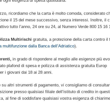
e ogni esigenza di spesa quotidiana.
ilizzo, ricordiamo che la carta è molto comoda, considerato c
zione il 15 del mese successivo, senza interessi. Inoltre, il c
ttivo tutto l’anno, 24 ore su 24, al Numero Verde 800 15 16 
lizza Multirischi
gratuita, a protezione della carta contro il 
a multifunzione dalla Banca dell’Adriatico
).
erenti,
in grado di rispondere al meglio alle esigenze più evo
vato plafond di spesa e polizza di assistenza gratuita Europ
r i giovani dai 18 ai 28 anni.
 su altri strumenti di pagamento, vi consigliamo di consultare
osizione presso qualsiasi filiale dell’istituto di credito in ques
a, al fine di soddisfare qualsiasi vostra esigenza di chiarim