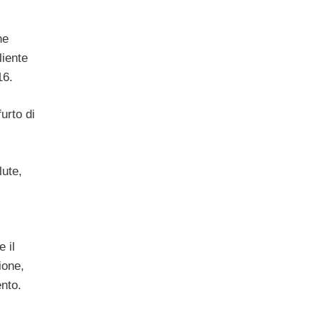
he
liente
16.
furto di
lute,
 il
tione,
ento.