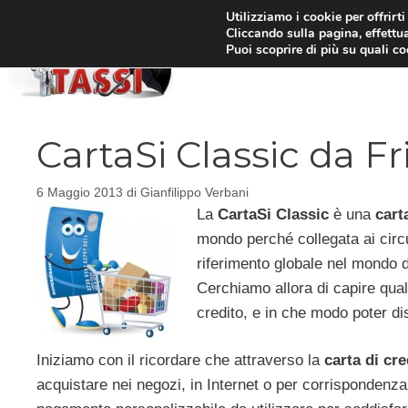
Vai
Utilizziamo i cookie per offrirt
Cliccando sulla pagina, effettua
al
Puoi scoprire di più su quali c
HOM
contenuto
CartaSi Classic da Fr
6 Maggio 2013
di
Gianfilippo Verbani
La
CartaSi Classic
è una
cart
mondo perché collegata ai circu
riferimento globale nel mondo d
Cerchiamo allora di capire quali
credito, e in che modo poter di
Iniziamo con il ricordare che attraverso la
carta di cre
acquistare nei negozi, in Internet o per corrispondenza. 