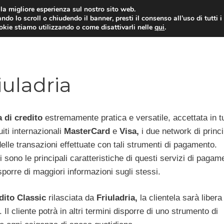
i la migliore esperienza sul nostro sito web.
ndo lo scroll o chiudendo il banner, presti il consenso all’uso di tutti i
ookie stiamo utilizzando o come disattivarli nelle
qui
.
E
CONTI CORRENTI
PRESTITI
MUTUI
iuladria
a di credito
estremamente pratica e versatile, accettata in tut
iti internazionali
MasterCard
e
Visa,
i due network di princi
elle transazioni effettuate con tali strumenti di pagamento.
 sono le principali caratteristiche di questi servizi di pagam
sporre di maggiori informazioni sugli stessi.
dito Classic
rilasciata da
Friuladria,
la clientela sarà libera
Il cliente potrà in altri termini disporre di uno strumento di