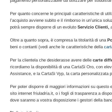
pagamento personalizzabile da utilizzare per soddisfar
Per quanto concerne le principali caratteristiche di ut
l’acquisto avviene subito e il rimborso in un’unica solu
potrà sempre disporre di un evoluto
Servizio Clienti,
a
Oltre a quanto sopra, è compresa la titolarità di una
Po
beni o contanti (vedi anche le caratteristiche della
cart
Per la clientela che desiderasse avere delle
carte diff
ricordiamo la disponibilità di una CartaSi Oro, con ele
Assistance, e la CartaSi Vyp, la carta personalizzata pe
Per poter disporre di maggiori informazioni su questo e
sito internet friuladria.it, o i fogli di trasparenza a disp
dove saranno a vostra disposizione i gestori della banc