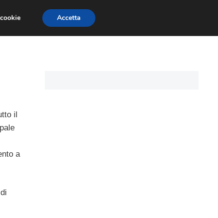
 cookie
Accetta
CARTE DI CREDITO
ASSICURAZIONI
to il
pale
ento a
 di