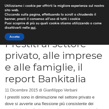
Vai
Utilizziamo i cookie per offrirti la migliore esperienza sul nostro
al
sito web.
Cliccando sulla pagina, effettuando lo scroll o chiudendo il
MEN
contenuto
banner, presti il consenso all’uso di tutti i cookie
Puoi scoprire di più su quali cookie stiamo utilizzando o come
disattivarli nelle
qui
.
Accetta
Prestiti al settore
privato, alle imprese
e alle famiglie, il
report Bankitalia
11 Dicembre 2015
di
Gianfilippo Verbani
I prestiti sono in diminuzione nel settore privato e
dove si avverte una flessione più consistente dei