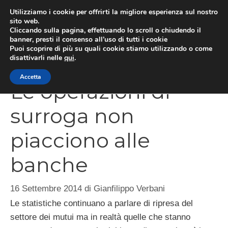
Vai
Utilizziamo i cookie per offrirti la migliore esperienza sul nostro
al
sito web.
Cliccando sulla pagina, effettuando lo scroll o chiudendo il
MEN
contenuto
banner, presti il consenso all’uso di tutti i cookie
Puoi scoprire di più su quali cookie stiamo utilizzando o come
disattivarli nelle
qui
.
Accetta
Le operazioni di
surroga non
piacciono alle
banche
16 Settembre 2014
di
Gianfilippo Verbani
Le statistiche continuano a parlare di ripresa del
settore dei mutui ma in realtà quelle che stanno