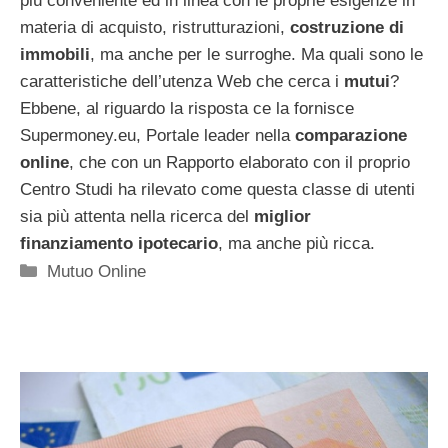
più conveniente ed in linea con le proprie esigenze in
materia di acquisto, ristrutturazioni,
costruzione di
immobili
, ma anche per le surroghe. Ma quali sono le
caratteristiche dell’utenza Web che cerca i
mutui
?
Ebbene, al riguardo la risposta ce la fornisce
Supermoney.eu, Portale leader nella
comparazione
online
, che con un Rapporto elaborato con il proprio
Centro Studi ha rilevato come questa classe di utenti
sia più attenta nella ricerca del
miglior
finanziamento ipotecario
, ma anche più ricca.
Categorie
Mutuo Online