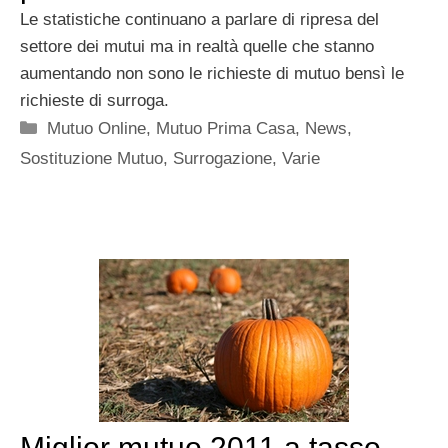
Le statistiche continuano a parlare di ripresa del
settore dei mutui ma in realtà quelle che stanno
aumentando non sono le richieste di mutuo bensì le
richieste di surroga.
Categorie
Mutuo Online
,
Mutuo Prima Casa
,
News
,
Sostituzione Mutuo
,
Surrogazione
,
Varie
Miglior mutuo 2011 a tasso