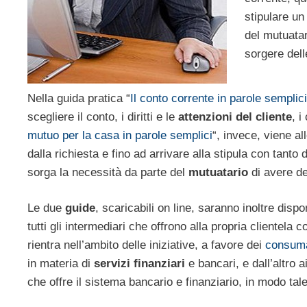
stipulare u
del mutuatar
sorgere del
Nella guida pratica “
Il conto corrente in parole semplici
scegliere il conto, i diritti e le
attenzioni del cliente
, i
mutuo per la casa in parole semplici
“, invece, viene a
dalla richiesta e fino ad arrivare alla stipula con tanto 
sorga la necessità da parte del
mutuatario
di avere de
Le due
guide
, scaricabili on line, saranno inoltre dis
tutti gli intermediari che offrono alla propria clientela c
rientra nell’ambito delle iniziative, a favore dei
consuma
in materia di
servizi finanziari
e bancari, e dall’altro a
che offre il sistema bancario e finanziario, in modo ta