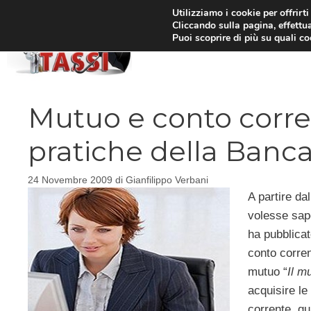
Vai
Utilizziamo i cookie per offrirt
Cliccando sulla pagina, effettua
al
Puoi scoprire di più su quali c
HOM
contenuto
Mutuo e conto corren
pratiche della Banca 
24 Novembre 2009
di
Gianfilippo Verbani
A partire dal
volesse sape
ha pubblicat
conto corrent
mutuo “
Il m
acquisire le
corrente, qu