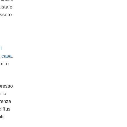
tista e
essero
Il
a
casa
,
mi o
 presso
alia
arenza
iffusi
li
.