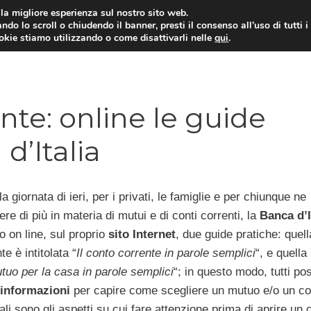
i la migliore esperienza sul nostro sito web.
ndo lo scroll o chiudendo il banner, presti il consenso all’uso di tutti i
ookie stiamo utilizzando o come disattivarli nelle
qui
.
E
CONTI CORRENTI
PRESTITI
MUTUI
te: online le guide
d’Italia
la giornata di ieri, per i privati, le famiglie e per chiunque ne
re di più in materia di mutui e di conti correnti, la
Banca d’I
o on line, sul proprio
sito Internet
, due guide pratiche: quell
e è intitolata “
Il conto corrente in parole semplici
“, e quella
utuo per la casa in parole semplici
“; in questo modo, tutti p
informazioni
per capire come scegliere un mutuo e/o un co
ali sono gli aspetti su cui fare attenzione prima di aprire un 