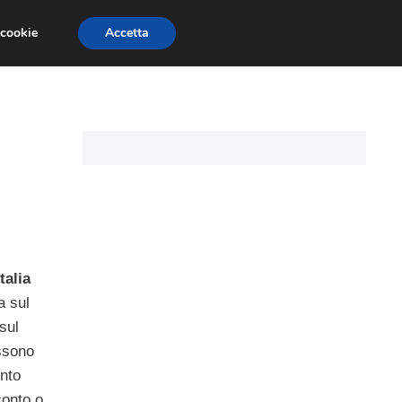
 cookie
Accetta
CARTE DI CREDITO
ASSICURAZIONI
talia
a sul
 sul
ossono
nto
conto o