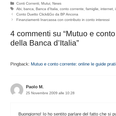
Categorie
Conti Correnti
,
Mutui
,
News
Tag
Abi
,
banca
,
Banca d'Italia
,
conto corrente
,
famiglie
,
internet
,
Conto Duetto Click&Go da BP Ancona
Finanziamenti Inarcassa con contributo in conto interessi
4 commenti su “Mutuo e conto c
della Banca d’Italia”
Pingback:
Mutuo e conto corrente: online le guide prati
Paolo M.
25 Novembre 2009 alle 10:28
Buongiorno! Io ho sentito parlare del fatto che si