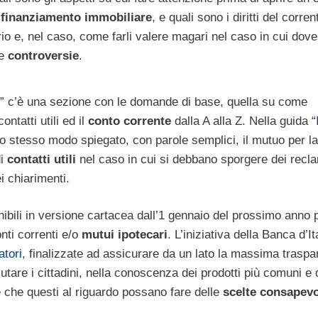
n
finanziamento immobiliare
, e quali sono i diritti del corren
io e, nel caso, come farli valere magari nel caso in cui dov
le
controversie
.
” c’è una sezione con le domande di base, quella su come
 contatti utili ed il
conto corrente
dalla A alla Z. Nella guida “
llo stesso modo spiegato, con parole semplici, il mutuo per l
di
contatti utili
nel caso in cui si debbano sporgere dei recla
i chiarimenti.
ponibili in versione cartacea dall’1 gennaio del prossimo anno
onti correnti e/o
mutui ipotecari
. L’iniziativa della Banca d’It
tori
, finalizzate ad assicurare da un lato la massima trasp
iutare i cittadini, nella conoscenza dei prodotti più comuni e d
le che questi al riguardo possano fare delle
scelte consapevo