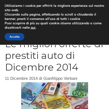
Vai
Utilizziamo i cookie per offrirti la migliore esperienza sul nostro
al
sito web.
Cliccando sulla pagina, effettuando lo scroll o chiudendo il
MEN
contenuto
banner, presti il consenso all’uso di tutti i cookie
Puoi scoprire di più su quali cookie stiamo utilizzando o come
disattivarli nelle
qui
.
Accetta
Le migliori offerte di
prestiti auto di
Dicembre 2014
11 Dicembre 2014
di
Gianfilippo Verbani