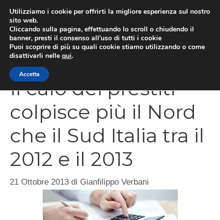
Vai
Utilizziamo i cookie per offrirti la migliore esperienza sul nostro
al
sito web.
Cliccando sulla pagina, effettuando lo scroll o chiudendo il
MEN
contenuto
banner, presti il consenso all’uso di tutti i cookie
Puoi scoprire di più su quali cookie stiamo utilizzando o come
disattivarli nelle
qui
.
Accetta
Il calo dei prestiti
colpisce più il Nord
che il Sud Italia tra il
2012 e il 2013
21 Ottobre 2013
di
Gianfilippo Verbani