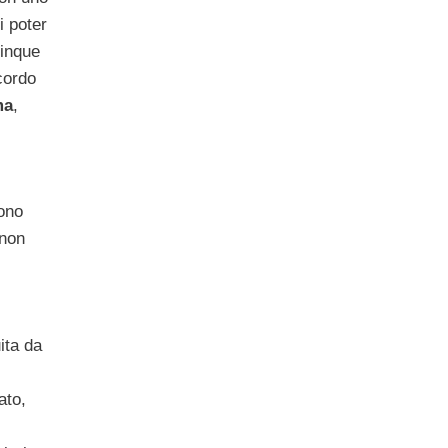
i poter
inque
cordo
ma
,
sono
 non
ita da
ato,