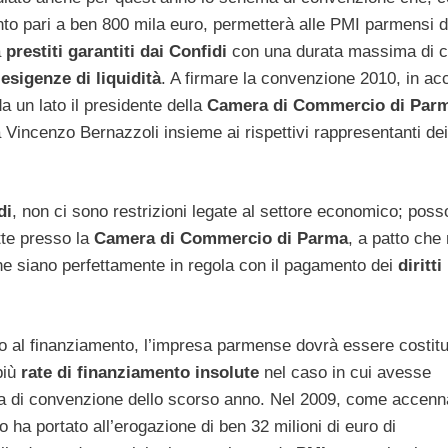
to pari a ben 800 mila euro, permetterà alle PMI parmensi d
a
prestiti garantiti dai Confidi
con una durata massima di c
e
esigenze di liquidità
. A firmare la convenzione 2010, in ac
a un lato il presidente della
Camera di Commercio di Par
ia Vincenzo Bernazzoli insieme ai rispettivi rappresentanti dei
di
, non ci sono restrizioni legate al settore economico; pos
itte presso la
Camera di Commercio di Parma
, a patto che
he siano perfettamente in regola con il pagamento dei
diritti
 al finanziamento, l’impresa parmense dovrà essere costitu
più
rate di finanziamento insolute
nel caso in cui avesse
ma di convenzione dello scorso anno. Nel 2009, come accenn
 ha portato all’erogazione di ben 32 milioni di euro di