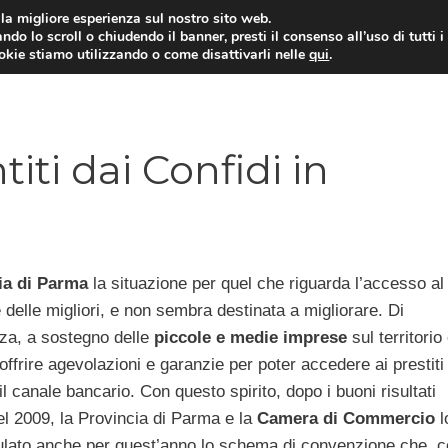
i la migliore esperienza sul nostro sito web.
ndo lo scroll o chiudendo il banner, presti il consenso all’uso di tutti i
ookie stiamo utilizzando o come disattivarli nelle
qui
.
E
CONTI CORRENTI
PRESTITI
MUTUI
ti dai Confidi in
ia di Parma
la situazione per quel che riguarda l’accesso a
delle migliori, e non sembra destinata a migliorare. Di
a, a sostegno delle
piccole e medie imprese
sul territorio
offrire agevolazioni e garanzie per poter accedere ai prestiti
il canale bancario. Con questo spirito, dopo i buoni risultati
el 2009, la Provincia di Parma e la
Camera di Commercio
l
ulato anche per quest’anno lo schema di convenzione che, 