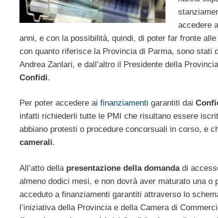
stanziamen
accedere 
anni, e con la possibilità, quindi, di poter far fronte all
con quanto riferisce la Provincia di Parma, sono stati d
Andrea Zanlari, e dall’altro il Presidente della Provinc
Confidi
.
Per poter accedere ai
finanziamenti
garantiti dai
Confi
infatti richiederli tutte le PMI che risultano essere iscr
abbiano protesti o procedure concorsuali in corso, e c
camerali
.
All’atto della
presentazione della domanda
di accesso
almeno dodici mesi, e non dovrà aver maturato una o 
acceduto a finanziamenti garantiti attraverso lo sche
l’iniziativa della Provincia e della Camera di Commercio