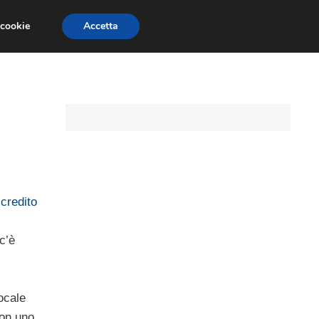
 cookie
Accetta
CARTE DI CREDITO
ASSICURAZIONI
l
credito
 c’è
ocale
con uno