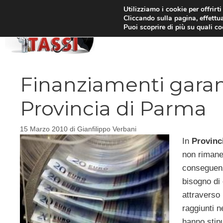
Vai
Utilizziamo i cookie per offrirt
Cliccando sulla pagina, effettua
al
Puoi scoprire di più su quali c
HOM
contenuto
Finanziamenti garanti
Provincia di Parma
15 Marzo 2010
di
Gianfilippo Verbani
In
Provinc
non rimane 
conseguenz
bisogno di 
attraverso 
raggiunti n
hanno stip