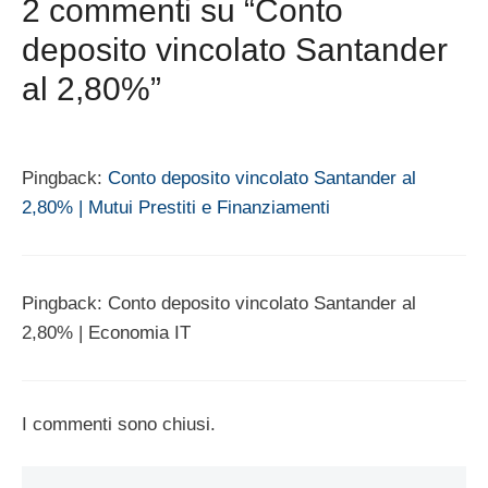
2 commenti su “Conto
deposito vincolato Santander
al 2,80%”
Pingback:
Conto deposito vincolato Santander al
2,80% | Mutui Prestiti e Finanziamenti
Pingback: Conto deposito vincolato Santander al
2,80% | Economia IT
I commenti sono chiusi.