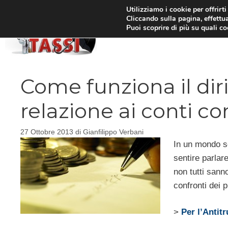
Vai
Utilizziamo i cookie per offrirt
Cliccando sulla pagina, effettua
al
Puoi scoprire di più su quali c
HOM
contenuto
Come funziona il diri
relazione ai conti co
27 Ottobre 2013
di
Gianfilippo Verbani
In un mondo s
sentire parlare
non tutti sanno
confronti dei p
>
Per l’Antit