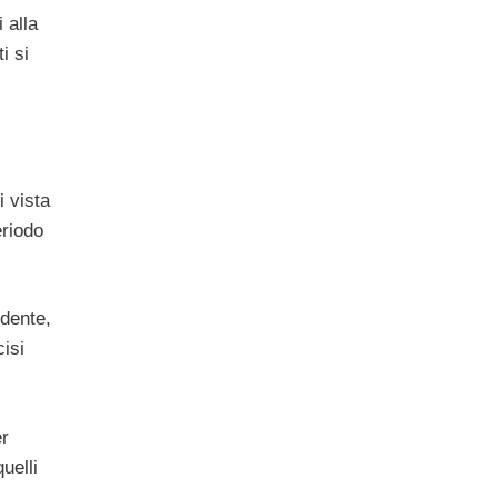
 alla
i si
i vista
eriodo
edente,
isi
er
uelli