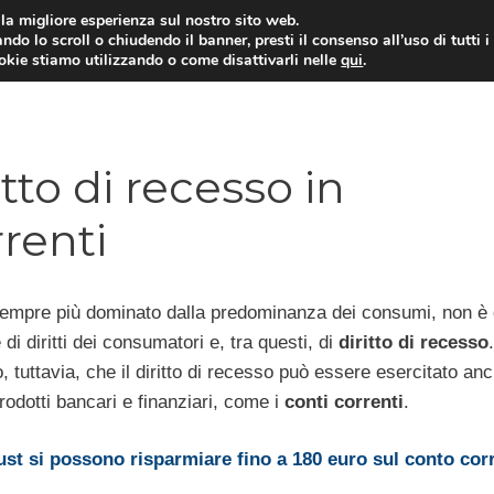
i la migliore esperienza sul nostro sito web.
ndo lo scroll o chiudendo il banner, presti il consenso all’uso di tutti i
ookie stiamo utilizzando o come disattivarli nelle
qui
.
E
CONTI CORRENTI
PRESTITI
MUTUI
tto di recesso in
rrenti
empre più dominato dalla predominanza dei consumi, non è di
 di diritti dei consumatori e, tra questi, di
diritto di recesso
, tuttavia, che il diritto di recesso può essere esercitato an
rodotti bancari e finanziari, come i
conti correnti
.
rust si possono risparmiare fino a 180 euro sul conto cor