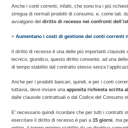
Anche i conti correnti, infatti, che sono tra i più richie
stregua di normali prodotti di consumo, e, come tali, dal p
avvalgano del
diritto di recesso nei confronti dell’i
>
Aumentano i costi di gestione dei conti correnti 
Il diritto di recesso è una delle più importanti clausol
tecnico, giuridico, questo diritto consente, ad una dell
di tempo stabilito dal contratto stesso senza l’applicaz
Anche per i prodotti bancari, quindi, e per i conti corren
tuttavia, deve inviare una
apposita richiesta scritta a
dalle clausole contrattuali o dal Codice del Consumo s
E’ necessario quindi ricordare che per tutti i contratti 
esercitare il diritto di recesso è pari a
15 giorni
, ma pe
online, il tempo minimo stabilito da un direttiva comuni