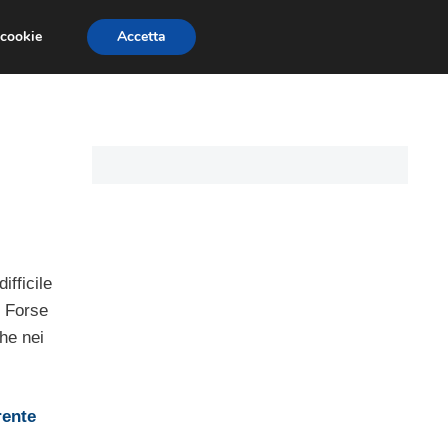
 cookie
Accetta
CARTE DI CREDITO
ASSICURAZIONI
fficile
. Forse
che nei
rente