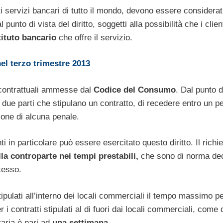
sti servizi bancari di tutto il mondo, devono essere considerati
unto di vista del diritto, soggetti alla possibilità che i client
stituto bancario
che offre il servizio.
nel terzo trimestre 2013
e contrattuali ammesse dal
Codice del Consumo
. Dal punto d
e due parti che stipulano un contratto, di recedere entro un p
ione di alcuna penale.
ti in particolare può essere esercitato questo diritto. Il richi
lla controparte nei tempi prestabili,
che sono di norma dec
tesso.
stipulati all’interno dei locali commerciali il tempo massimo p
r i contratti stipulati al di fuori dai locali commerciali, come q
taria è pari ad
una settimana.