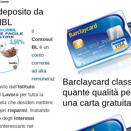
deposito da
IBL
Il
ContosuI
BL
è
un
conto
corrente
ad alta
remuneraz
Barclaycard class
sto dall’
Istituto
quante qualità pe
l Lavoro
per tutta la
una carta gratuit
tela che desideri mettere
opri
risparmi
, fruttando
 degli
interessi
interessanti nel