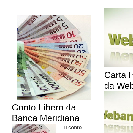
Carta 
da We
Conto Libero da
Banca Meridiana
Il
conto