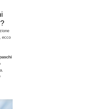
i
 ?
izione
i, ecco
paschi
o
a.
s