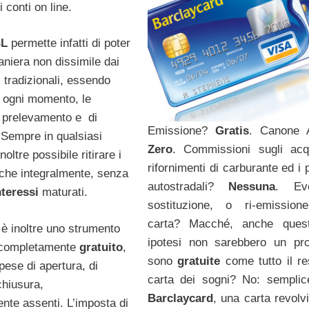
conti on line.
BL
permette infatti di poter
aniera non dissimile dai
i tradizionali, essendo
 ogni momento, le
i prelevamento e di
Emissione?
Gratis
. Canone 
Sempre in qualsiasi
Zero
. Commissioni sugli acqu
noltre possibile ritirare i
rifornimenti di carburante ed i
nche integralmente, senza
autostradali?
Nessuna
. Eve
nteressi
maturati.
sostituzione, o ri-emission
carta? Macché, anche ques
L
è inoltre uno strumento
ipotesi non sarebbero un pr
o completamente
gratuito
,
sono
gratuite
come tutto il re
pese di apertura, di
carta dei sogni? No: sempli
chiusura,
Barclaycard
, una carta revolv
nte assenti. L’imposta di