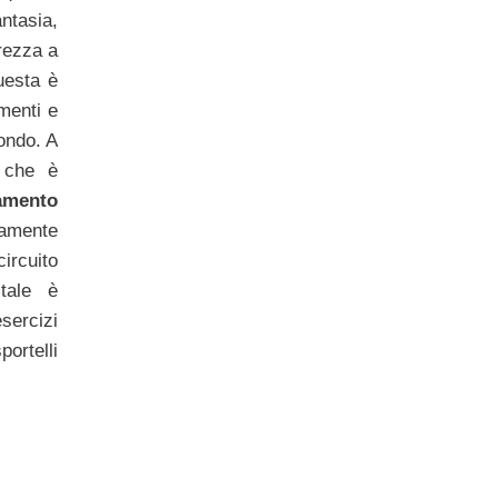
ntasia,
rezza a
uesta è
menti e
mondo. A
o che è
gamento
amente
ircuito
tale è
sercizi
ortelli