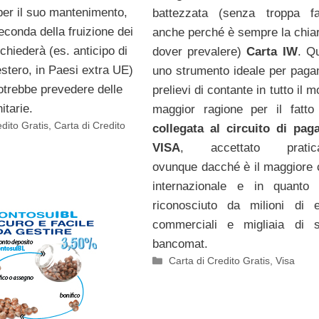
per il suo mantenimento,
battezzata (senza troppa fa
econda della fruizione dei
anche perché è sempre la chia
ichiederà (es. anticipo di
dover prevalere)
Carta IW
. Q
estero, in Paesi extra UE)
uno strumento ideale per paga
potrebbe prevedere delle
prelievi di contante in tutto il 
nitarie.
maggior ragione per il fatt
edito Gratis
,
Carta di Credito
collegata al circuito di pa
VISA
, accettato pratic
ovunque dacché è il maggiore c
internazionale e in quanto 
riconosciuto da milioni di e
commerciali e migliaia di sp
bancomat.
Categorie
Carta di Credito Gratis
,
Visa