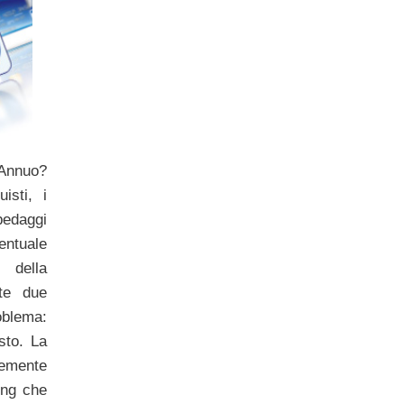
Annuo?
isti, i
 pedaggi
ntuale
e della
te due
oblema:
sto. La
cemente
ing che