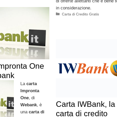
di offerte allettanti che è bene 
in considerazione.
Categorie
Carta di Credito Gratis
Impronta One
bank
La
carta
Impronta
One
, di
Carta IWBank, la
Webank
, è
carta di credito
una
carta di