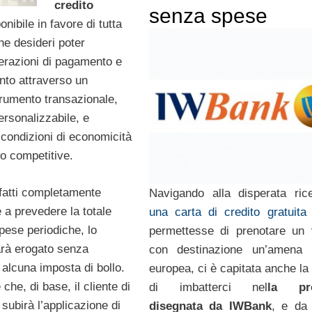
credito
senza spese
nibile in favore di tutta
che desideri poter
perazioni di pagamento e
nto attraverso un
trumento transazionale,
personalizzabile, e
a condizioni di economicità
o competitive.
fatti completamente
Navigando alla disperata ric
re a prevedere la totale
una carta di credito gratuita
pese periodiche, lo
permettesse di prenotare un 
rà erogato senza
con destinazione un’amena l
 alcuna imposta di bollo.
europea, ci è capitata anche la
he, di base, il cliente di
di imbatterci nel
la pro
subirà l’applicazione di
disegnata da IWBank
, e da