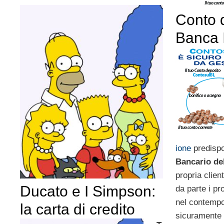
Conto 
Banca 
ione
predispo
Bancario de
propria clien
Ducato e I Simpson:
da parte i pr
nel contempo
la carta di credito
sicuramente 