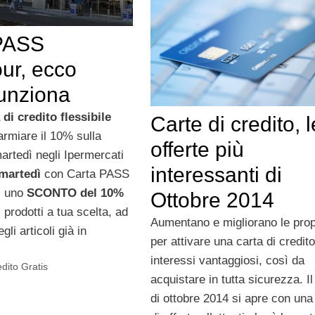
PASS
ur, ecco
unziona
 di credito flessibile
Carte di credito, l
parmiare il 10% sulla
offerte più
artedì negli Ipermercati
interessanti di
martedì
con Carta PASS
i uno
SCONTO del 10%
Ottobre 2014
i prodotti a tua scelta, ad
Aumentano e migliorano le pro
li articoli già in
per attivare una carta di credit
interessi vantaggiosi, così da
edito Gratis
acquistare in tutta sicurezza. I
di ottobre 2014 si apre con una