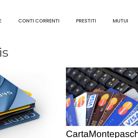
E
CONTI CORRENTI
PRESTITI
MUTUI
is
CartaMontepasch