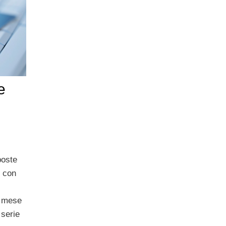
e
poste
o con
l mese
 serie