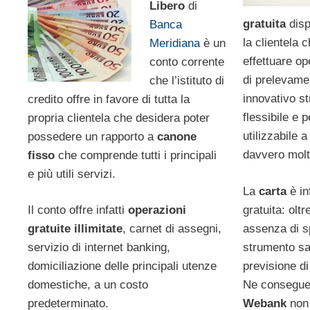
Libero
di
gratuita
dispo
Banca
la clientela 
Meridiana
è un
effettuare o
conto corrente
di prelevame
che l’istituto di
innovativo s
credito offre in favore di tutta la
flessibile e 
propria clientela che desidera poter
utilizzabile 
possedere un rapporto a
canone
davvero molt
fisso
che comprende tutti i principali
e più utili servizi.
La
carta
è in
gratuita: olt
Il conto offre infatti
operazioni
assenza di s
gratuite illimitate
, carnet di assegni,
strumento sa
servizio di internet banking,
previsione di
domiciliazione delle principali utenze
Ne consegue c
domestiche, a un costo
Webank
non 
predeterminato.