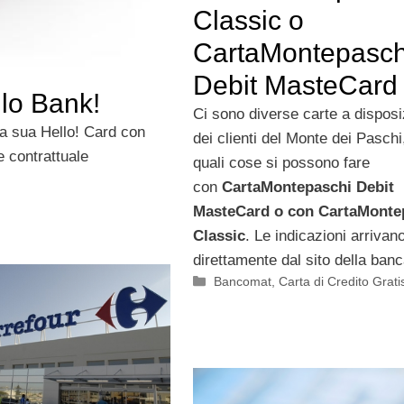
Classic o
CartaMontepasch
Debit MasteCard
llo Bank!
Ci sono diverse carte a dispos
 la sua Hello! Card con
dei clienti del Monte dei Pasch
e contrattuale
quali cose si possono fare
con
CartaMontepaschi Debit
MasteCard o con CartaMonte
Classic
. Le indicazioni arrivan
direttamente dal sito della banc
Categorie
Bancomat
,
Carta di Credito Grati