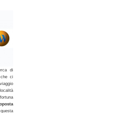
erca di
che ci
viaggio
ocalità
 fortuna
posta
 questa