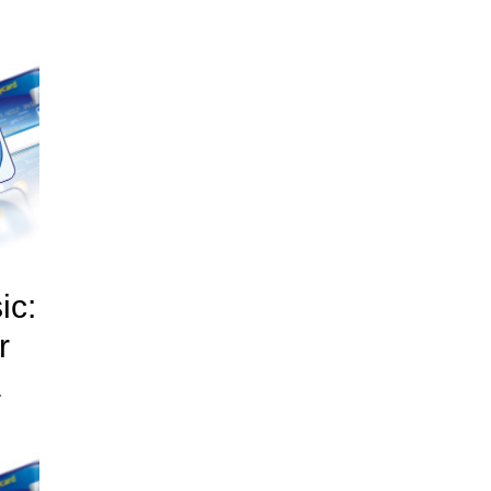
ic:
r
a