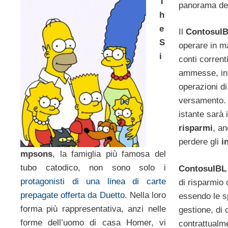
T
panorama dei 
h
e
Il
ContosuI
S
operare in m
i
conti corrent
ammesse, in
operazioni d
versamento. 
istante sarà i
risparmi
, a
perdere gli
i
mpsons
, la famiglia più famosa del
tubo catodico, non sono solo i
ContosuIB
protagonisti di una linea di carte
di risparmi
prepagate offerta da Duetto
. Nella loro
essendo le s
forma più rappresentativa, anzi nelle
gestione, di 
forme dell’uomo di casa Homer, vi
contrattualme