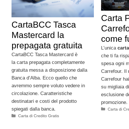
Carta 
CartaBCC Tasca
Carrefo
Mastercard la
come f
prepagata gratuita
L’unica
carta
CartaBCC Tasca Mastercard è
che ti fa ris
la carta prepagata completamente
spesa ogni m
gratuita messa a disposizione dalla
Carrefour. Il
Banca d’Alba. Ecco quello che
Carrefour ha
avremmo sempre voluto vedere in
su migliaia d
circolazione. Caratteristiche
esclusione deg
destinatari e costi del prodotto
promozione.
spiegati dalla banca.
Categorie
Carta di Cr
Categorie
Carta di Credito Gratis