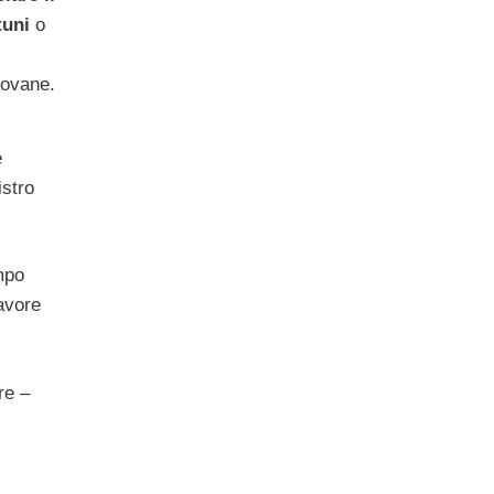
tuni
o
iovane.
e
istro
empo
favore
re –
i