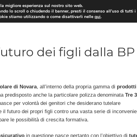
i la migliore esperienza sul nostro sito web.
ndo lo scroll o chiudendo il banner, presti il consenso all’uso di tutti i
ookie stiamo utilizzando o come disattivarli nelle
qui
.
E
CONTI CORRENTI
PRESTITI
MUTUI
uturo dei figli dalla BP
lare di Novara
, all’interno della propria gamma di
prodotti
ha predisposto anche la particolare polizza denominata
Tre 3
nasce per volontà dei genitori che desiderano tutelare
l futuro dei propri figli contro una vasta serie di inconvenie
are le possibilità di crescita formativa.
sicurativo
in questione nasce pertanto con l’obiettivo di
tute