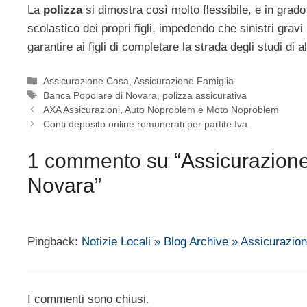
La
polizza
si dimostra così molto flessibile, e in gra
scolastico dei propri figli, impedendo che sinistri grav
garantire ai figli di completare la strada degli studi di 
Categorie
Assicurazione Casa
,
Assicurazione Famiglia
Tag
Banca Popolare di Novara
,
polizza assicurativa
AXA Assicurazioni, Auto Noproblem e Moto Noproblem
Conti deposito online remunerati per partite Iva
1 commento su “Assicurazione pe
Novara”
Pingback:
Notizie Locali » Blog Archive » Assicurazione
I commenti sono chiusi.