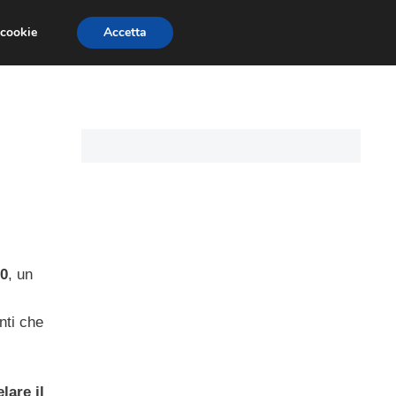
 cookie
Accetta
CARTE DI CREDITO
ASSICURAZIONI
0
, un
nti che
lare il