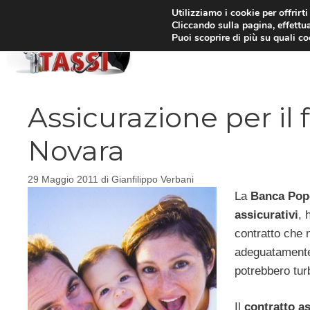
Vai
Utilizziamo i cookie per offrirt
Cliccando sulla pagina, effettua
al
Puoi scoprire di più su quali c
HOM
contenuto
Assicurazione per il f
Novara
29 Maggio 2011
di
Gianfilippo Verbani
La
Banca Popo
assicurativi
, 
contratto che 
adeguatamente i
potrebbero turb
Il
contratto as