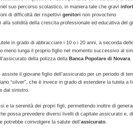
o
nel suo percorso scolastico, in maniera tale che gravi
infor
ioni di difficoltà dei rispettivi
genitori
non provochino
 alla solidità della crescita professionale ed educativa del g
tele in grado di abbracciare i 10 o i 20 anni, a seconda dell
o meno lunga il proprio figlio nel momento successivo al sin
’assicurato della polizza della
Banca Popolare di Novara
.
e assiste il giovane figlio dell’assicurato per un periodo di t
l piano “silver”, che è invece in grado di estendere la tutela a 
 dal sinistro.
i e la serenità dei propri figli, permettendo inoltre di genera
che possa prevedere diversi livelli di capitale assicurato e, d
e potrebbe coinvolgere la salute dell’
assicurato
.