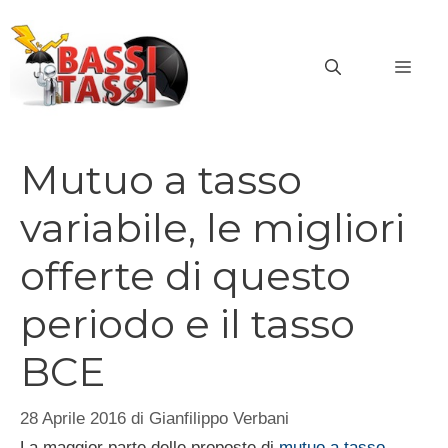
Vai
al
MEN
contenuto
Mutuo a tasso
variabile, le migliori
offerte di questo
periodo e il tasso
BCE
28 Aprile 2016
di
Gianfilippo Verbani
La maggior parte delle proposte di
mutuo a tasso