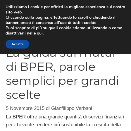
Vai
Utilizziamo i cookie per offrirti la migliore esperienza sul nostro
al
sito web.
Cliccando sulla pagina, effettuando lo scroll o chiudendo il
MEN
contenuto
banner, presti il consenso all’uso di tutti i cookie
Puoi scoprire di più su quali cookie stiamo utilizzando o come
disattivarli nelle
qui
.
Accetta
La guida sui mutui
di BPER, parole
semplici per grandi
scelte
5 Novembre 2015
di
Gianfilippo Verbani
La BPER offre una grande quantità di servizi finanziari
per chi vuole rendere più sostenibile la crescita della