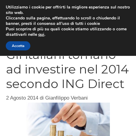
Vai
Utilizziamo i cookie per offrirti la migliore esperienza sul nostro
al
sito web.
Cliccando sulla pagina, effettuando lo scroll o chiudendo il
MEN
contenuto
banner, presti il consenso all’uso di tutti i cookie
Puoi scoprire di più su quali cookie stiamo utilizzando o come
disattivarli nelle
qui
.
Accetta
Gli italiani tornano
ad investire nel 2014
secondo ING Direct
2 Agosto 2014
di
Gianfilippo Verbani