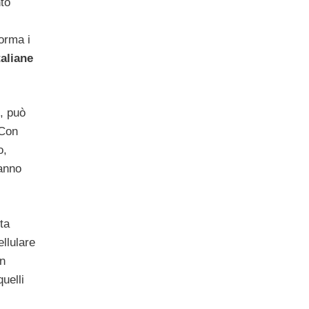
nto
norma i
aliane
o, può
 Con
o,
anno
ta
ellulare
un
uelli