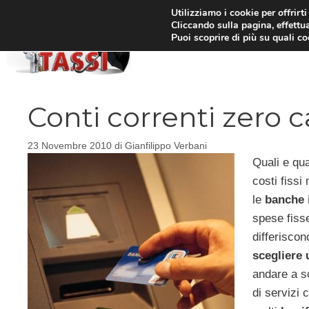
Vai
Utilizziamo i cookie per offrirt
Cliccando sulla pagina, effettua
al
Puoi scoprire di più su quali c
HOM
contenuto
Conti correnti zero 
23 Novembre 2010
di
Gianfilippo Verbani
Quali e qua
costi fissi
le
banche i
spese fiss
differiscon
scegliere 
andare a s
di servizi