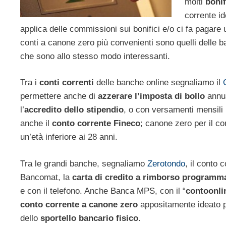
molti
bonif
corrente id
applica delle commissioni sui bonifici e/o ci fa pagare
conti a canone zero più convenienti sono quelli delle 
che sono allo stesso modo interessanti.
Tra i
conti correnti
delle banche online segnaliamo il
permettere anche di
azzerare l’imposta di bollo
annua
l’
accredito
dello stipendio
, o con versamenti mensili 
anche il
conto corrente Fineco
; canone zero per il c
un’età inferiore ai 28 anni.
Tra le grandi banche, segnaliamo
Zerotondo
, il conto 
Bancomat, la
carta di credito a rimborso programm
e con il telefono. Anche Banca MPS, con il “
contoonli
conto corrente a canone zero
appositamente ideato per
dello
sportello bancario fisico
.