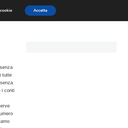
 cookie
Accetta
CARTE DI CREDITO
ASSICURAZIONI
 senza
 tutte
 senza
 i conti
serve
numero
ciamo