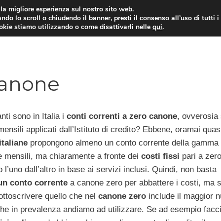
i la migliore esperienza sul nostro sito web.
ndo lo scroll o chiudendo il banner, presti il consenso all’uso di tutti i
ookie stiamo utilizzando o come disattivarli nelle
qui
.
E
CONTI CORRENTI
PRESTITI
MUTUI
canone
nti sono in Italia i
conti correnti a zero canone
, ovverosia
 mensili applicati dall’Istituto di credito? Ebbene, oramai quasi
taliane
propongono almeno un conto corrente della gamma
e mensili, ma chiaramente a fronte dei
costi fissi
pari a zero
o l’uno dall’altro in base ai servizi inclusi. Quindi, non basta
un conto corrente
a canone zero per abbattere i costi, ma 
ottoscrivere quello che nel
canone zero
include il maggior 
 che in prevalenza andiamo ad utilizzare. Se ad esempio fac