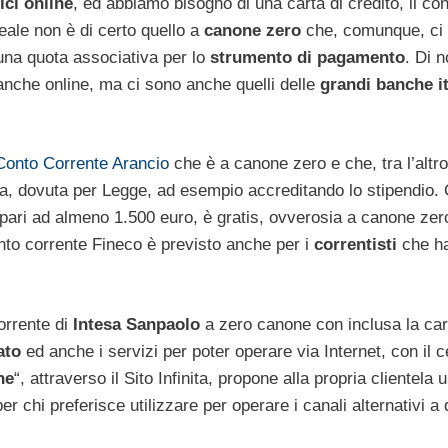
ici online
, ed abbiamo bisogno di una carta di credito, il co
eale non è di certo quello a
canone zero
che, comunque, ci
 una quota associativa per lo
strumento di pagamento
. Di 
banche online, ma ci sono anche quelli delle
grandi banche it
Conto Corrente Arancio
che è a canone zero e che, tra l’altr
, dovuta per Legge, ad esempio accreditando lo stipendio.
pari ad almeno 1.500 euro, è gratis, ovverosia a canone zer
onto corrente Fineco è previsto anche per i
correntisti
che h
corrente di
Intesa Sanpaolo
a zero canone con inclusa la car
ato
ed anche i servizi per poter operare via Internet, con il c
ne
“, attraverso il Sito Infinita, propone alla propria clientela 
 chi preferisce utilizzare per operare i canali alternativi a q