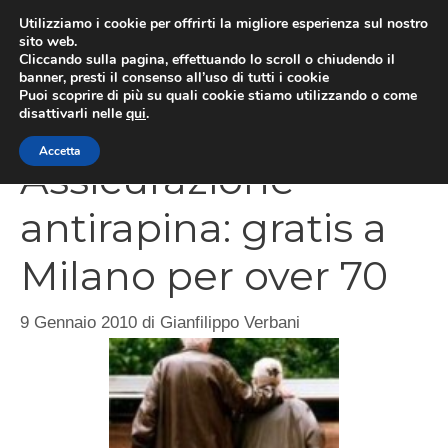
Vai
Utilizziamo i cookie per offrirti la migliore esperienza sul nostro
al
sito web.
Cliccando sulla pagina, effettuando lo scroll o chiudendo il
MEN
contenuto
banner, presti il consenso all’uso di tutti i cookie
Puoi scoprire di più su quali cookie stiamo utilizzando o come
disattivarli nelle
qui
.
Accetta
Assicurazione
antirapina: gratis a
Milano per over 70
9 Gennaio 2010
di
Gianfilippo Verbani