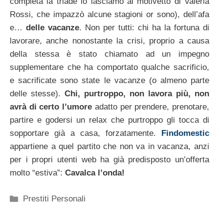
completa la triade lo lasciamo al motivetto di Valeria
Rossi, che impazzò alcune stagioni or sono), dell’afa
e…
delle vacanze
. Non per tutti: chi ha la fortuna di
lavorare, anche nonostante la crisi, proprio a causa
della stessa è stato chiamato ad un impegno
supplementare che ha comportato qualche sacrificio,
e sacrificate sono state le vacanze (o almeno parte
delle stesse).
Chi, purtroppo, non lavora più, non
avrà di certo l’umore
adatto per prendere, prenotare,
partire e godersi un relax che purtroppo gli tocca di
sopportare già a casa, forzatamente.
Findomestic
appartiene a quel partito che non va in vacanza, anzi
per i propri utenti web ha già predisposto un’offerta
molto “estiva”:
Cavalca l’onda!
Categorie
Prestiti Personali