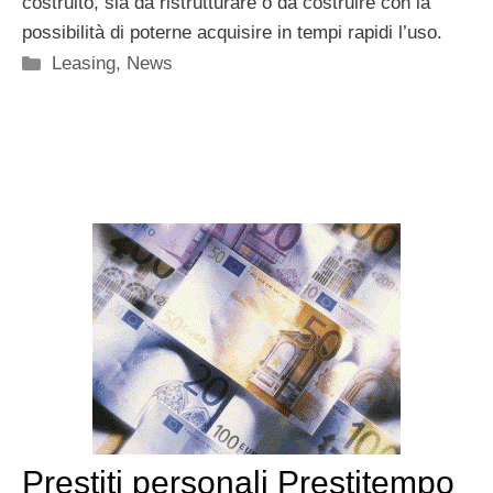
costruito, sia da ristrutturare o da costruire con la
possibilità di poterne acquisire in tempi rapidi l’uso.
Categorie
Leasing
,
News
Prestiti personali Prestitempo