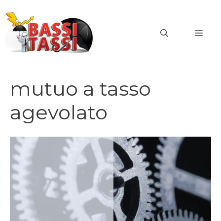
Vai
al
MEN
contenuto
mutuo a tasso
agevolato