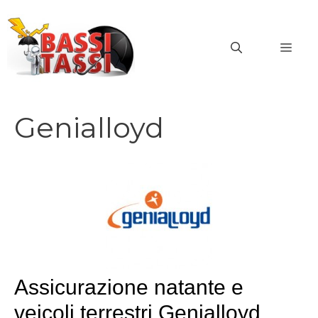
Vai
al
MEN
contenuto
Genialloyd
Assicurazione natante e
veicoli terrestri Genialloyd