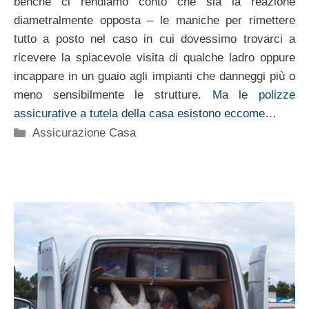
benché ci rendiamo conto che sia la reazione
diametralmente opposta – le maniche per rimettere
tutto a posto nel caso in cui dovessimo trovarci a
ricevere la spiacevole visita di qualche ladro oppure
incappare in un guaio agli impianti che danneggi più o
meno sensibilmente le strutture.
Ma le polizze
assicurative a tutela della casa esistono eccome
…
Categorie
Assicurazione Casa