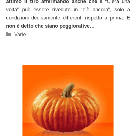
attimo il tiro affermando anche che
il “C’era una
volta” può essere riveduto in “c’è ancora”, solo a
condizioni decisamente differenti rispetto a prima.
E
non è detto che siano peggiorative…
Categorie
Varie