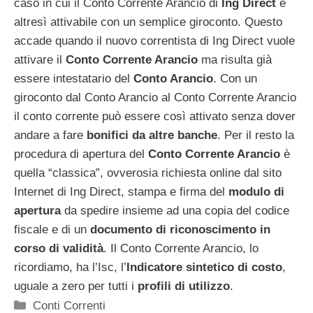
caso in cui il Conto Corrente Arancio di
Ing Direct
è
altresì attivabile con un semplice giroconto. Questo
accade quando il nuovo correntista di Ing Direct vuole
attivare il
Conto Corrente Arancio
ma risulta già
essere intestatario del
Conto Arancio
. Con un
giroconto dal Conto Arancio al Conto Corrente Arancio
il conto corrente può essere così attivato senza dover
andare a fare
bonifici da altre banche
. Per il resto la
procedura di apertura del
Conto Corrente Arancio
è
quella “classica”, ovverosia richiesta online dal sito
Internet di Ing Direct, stampa e firma del
modulo di
apertura
da spedire insieme ad una copia del codice
fiscale e di un
documento di riconoscimento in
corso di validità
. Il Conto Corrente Arancio, lo
ricordiamo, ha l’Isc, l’
Indicatore sintetico di costo
,
uguale a zero per tutti i
profili di utilizzo
.
Categorie
Conti Correnti