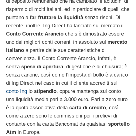
di deposito remunerato che ha cambiato le abitudini di
risparmio di molti italiani, ed in particolare di quelli che
puntano a
far fruttare la liquidità
senza rischi. Di
recente, inoltre, Ing Direct ha lanciato sul mercato il
Conto Corrente Arancio
che s’è dimostrato essere
uno dei migliori conti correnti in assoluto sul
mercato
italiano
a partire dalle sue caratteristiche di
convenienza. Il Conto Corrente Arancio, infatti, è
senza
spese di apertura
, di gestione e di chiusura; è
senza canone, così come l’imposta di bollo è a carico
di Ing Direct nel caso in cui il cliente accrediti sul
conto Ing
lo
stipendio
, oppure mantenga sul conto
una liquidità media pari a 3.000 euro. Pari a zero euro
è la quota associativa della
carta di credito
, così
come a zero sono le commissioni per i prelievi di
contante con la carta Bancomat da qualsiasi
sportello
Atm
in Europa.