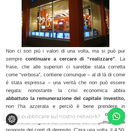
Non ci son più i valori di una volta, ma si può pur
sempre
continuare a cercare di “realizzare”
. La
frase, che alle superiori ci sarebbe stata corretta
come “verbosa”, contiene comunque – al di là di come
è stata espressa – una verità che non può essere
negata: nonostante la crisi economica abbia
abbattuto la remunerazione del capitale investito,
non l’ha azzerata e perciò è bene prendere in
considerazione soluzioni che possono offrire il
Vuoi pubblicare sul nostro network?
rendimento migliore sul mercato, con in prima fila le
proposte dei conti di deposito. C’era una volta, il 4,50: