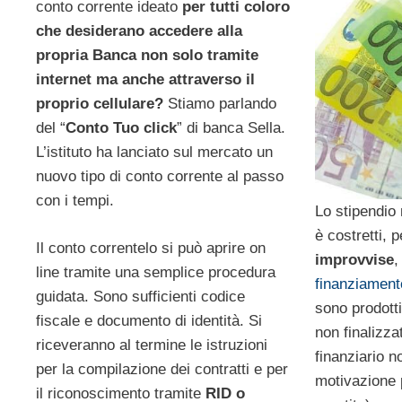
conto corrente ideato
per tutti coloro
che desiderano accedere alla
propria Banca non solo tramite
internet ma anche attraverso il
proprio cellulare?
Stiamo parlando
del “
Conto Tuo click
” di banca Sella.
L’istituto ha lanciato sul mercato un
nuovo tipo di conto corrente al passo
con i tempi.
Lo stipendio
è costretti, 
Il conto correntelo si può aprire on
improvvise
,
line tramite una semplice procedura
finanziament
guidata. Sono sufficienti codice
sono prodott
fiscale e documento di identità. Si
non finalizzat
riceveranno al termine le istruzioni
finanziario n
per la compilazione dei contratti e per
motivazione 
il riconoscimento tramite
RID o