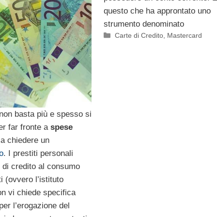
questo che ha approntato uno
strumento denominato
Categorie
Carte di Credito
,
Mastercard
 non basta più e spesso si
per far fronte a
spese
 a chiedere un
o
. I prestiti personali
i di credito al consumo
i (ovvero l’istituto
on vi chiede specifica
per l’erogazione del