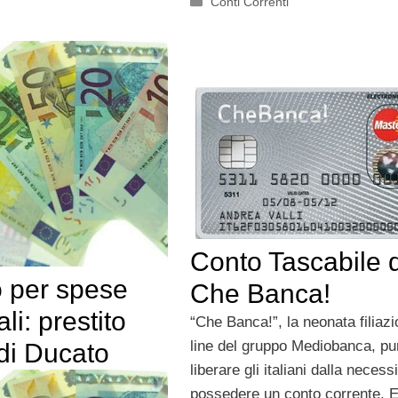
Categorie
Conti Correnti
Conto Tascabile d
 per spese
Che Banca!
li: prestito
“Che Banca!”, la neonata filiaz
line del gruppo Mediobanca, pu
di Ducato
liberare gli italiani dalla necessi
possedere un conto corrente. E