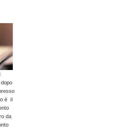
i
 dopo
 presso
o è il
ento
ro da
onto