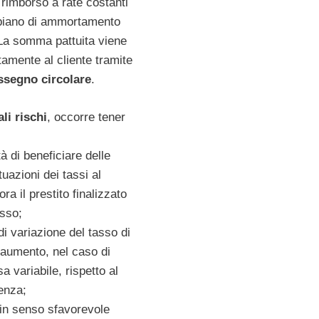
 rimborso a rate costanti
piano di ammortamento
 La somma pattuita viene
tamente al cliente tramite
ssegno circolare
.
li rischi
, occorre tener
tà di beneficiare delle
tuazioni dei tassi al
ra il prestito finalizzato
isso;
 di variazione del tasso di
 aumento, nel caso di
sa variabile, rispetto al
enza;
 in senso sfavorevole