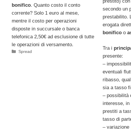
prestito) con
bonifico
. Quanto costo il conto
secondo un 
corrente? Solo 1 euro al mese,
prestabilito.
mentre il costo per operazioni
erogata diret
disposte in succursale o banca
bonifico
o
a
telefonica 2,50€ ad esclusione di tutte
le operazioni di versamento.
Tra i
principa
Categorie
Spread
presente:
– impossibili
eventuali flut
ribasso, qualo
sia a tasso f
– possibilità
interesse, in
prestiti a tas
tasso di part
– variazione