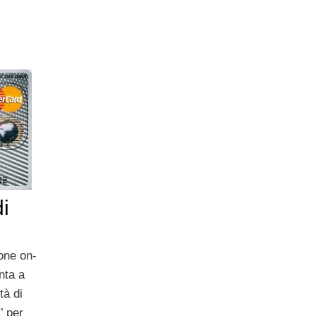
i
ione on-
nta a
tà di
’ per