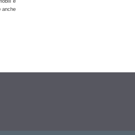
obili è
e anche