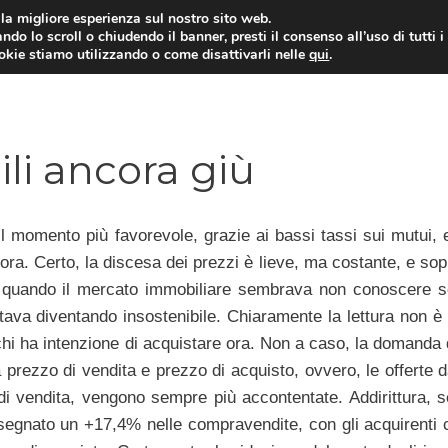
i la migliore esperienza sul nostro sito web.
ndo lo scroll o chiudendo il banner, presti il consenso all’uso di tutti i
ookie stiamo utilizzando o come disattivarli nelle
qui
.
E
CONTI CORRENTI
PRESTITI
MUTUI
ili ancora giù
 momento più favorevole, grazie ai bassi tassi sui mutui, 
ra. Certo, la discesa dei prezzi è lieve, ma costante, e sopr
, quando il mercato immobiliare sembrava non conoscere s
tava diventando insostenibile. Chiaramente la lettura non è 
 chi ha intenzione di acquistare ora. Non a caso, la domanda 
a prezzo di vendita e prezzo di acquisto, ovvero, le offerte 
e di vendita, vengono sempre più accontentate. Addirittura, 
a segnato un +17,4% nelle compravendite, con gli acquirenti 