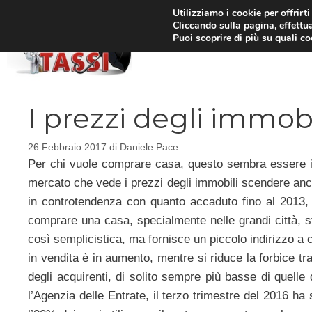
Vai
Utilizziamo i cookie per offrirt
Cliccando sulla pagina, effettua
al
Puoi scoprire di più su quali c
HOM
contenuto
I prezzi degli immob
26 Febbraio 2017
di
Daniele Pace
Per chi vuole comprare casa, questo sembra essere il
mercato che vede i prezzi degli immobili scendere anco
in controtendenza con quanto accaduto fino al 2013
comprare una casa, specialmente nelle grandi città, s
così semplicistica, ma fornisce un piccolo indirizzo a
in vendita è in aumento, mentre si riduce la forbice tr
degli acquirenti, di solito sempre più basse di quell
l’Agenzia delle Entrate, il terzo trimestre del 2016 h