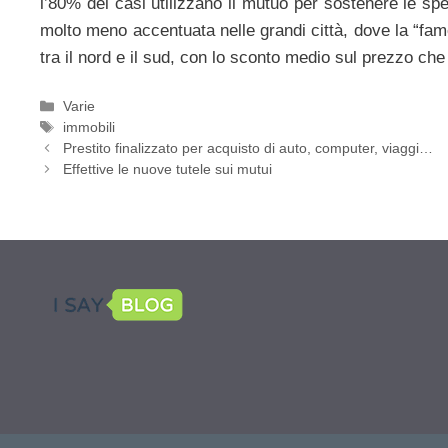
l’80% dei casi utilizzano il mutuo per sostenere le sp
molto meno accentuata nelle grandi città, dove la “fam
tra il nord e il sud, con lo sconto medio sul prezzo che
Categorie
Varie
Tag
immobili
Prestito finalizzato per acquisto di auto, computer, viaggi…
Effettive le nuove tutele sui mutui