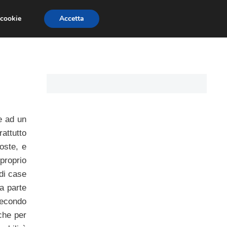
 cookie
Accetta
CARTE DI CREDITO
ASSICURAZIONI
e ad un
attutto
oste, e
proprio
di case
da parte
secondo
che per