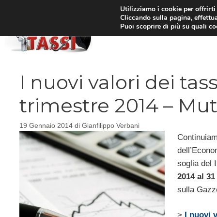
Vai
Utilizziamo i cookie per offrirt
Cliccando sulla pagina, effettua
al
Puoi scoprire di più su quali c
HOM
contenuto
I nuovi valori dei tas
trimestre 2014 – Mutu
19 Gennaio 2014
di
Gianfilippo Verbani
Continuiamo
dell’Econom
soglia del 
2014 al 3
sulla Gazze
>
I nuovi 