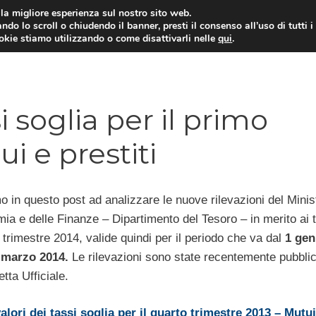
i la migliore esperienza sul nostro sito web.
ndo lo scroll o chiudendo il banner, presti il consenso all’uso di tutti i
ookie stiamo utilizzando o come disattivarli nelle
qui
.
E
CONTI CORRENTI
PRESTITI
MUTUI
si soglia per il primo
i e prestiti
 in questo post ad analizzare le nuove rilevazioni del Minis
ia e delle Finanze – Dipartimento del Tesoro – in merito ai 
I trimestre 2014,
valide quindi per il periodo che va dal
1 gen
1 marzo 2014.
Le rilevazioni sono state recentemente pubbli
tta Ufficiale.
valori dei tassi soglia per il quarto trimestre 2013 – Mutui