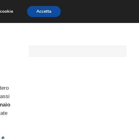
 cookie
Accetta
CARTE DI CREDITO
ASSICURAZIONI
tero
tassi
naio
cate
 e