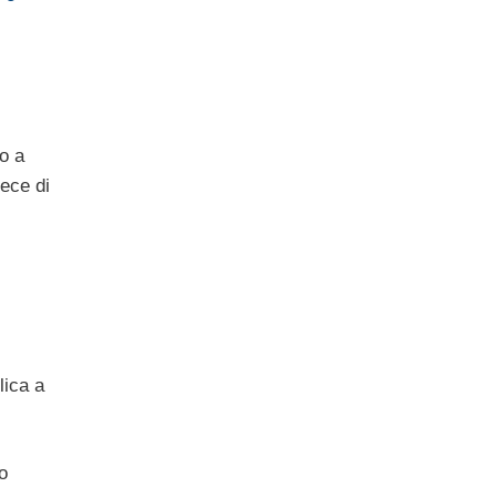
to a
vece di
lica a
o