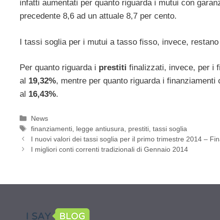
infatti aumentati per quanto riguarda i mutui con garanz
precedente 8,6 ad un attuale 8,7 per cento.
I tassi soglia per i mutui a tasso fisso, invece, restano 
Per quanto riguarda i
prestiti
finalizzati, invece, per i
al
19,32%
, mentre per quanto riguarda i finanziamenti 
al
16,43%
.
Categorie
News
Tag
finanziamenti
,
legge antiusura
,
prestiti
,
tassi soglia
I nuovi valori dei tassi soglia per il primo trimestre 2014 – Fi
I migliori conti correnti tradizionali di Gennaio 2014