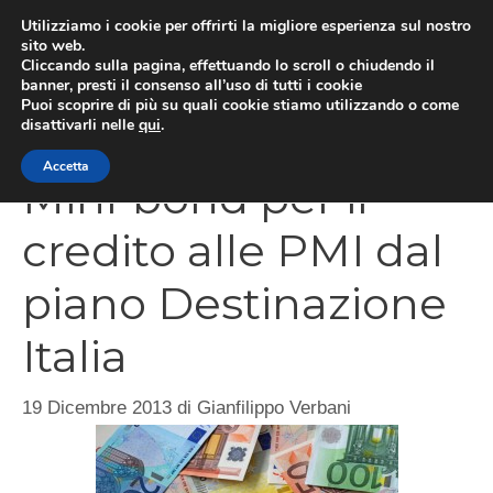
Vai
Utilizziamo i cookie per offrirti la migliore esperienza sul nostro
al
sito web.
Cliccando sulla pagina, effettuando lo scroll o chiudendo il
MEN
contenuto
banner, presti il consenso all’uso di tutti i cookie
Puoi scoprire di più su quali cookie stiamo utilizzando o come
disattivarli nelle
qui
.
Accetta
Mini-bond per il
credito alle PMI dal
piano Destinazione
Italia
19 Dicembre 2013
di
Gianfilippo Verbani