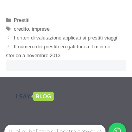
Categorie
Prestiti
Tag
credito
,
imprese
I criteri di valutazione applicati ai prestiti viaggi
Il numero dei prestiti erogati tocca il minimo
storico a novembre 2013
Vuoi pubblicare sul nostro network?