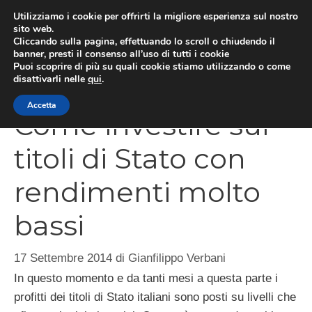
Vai
Utilizziamo i cookie per offrirti la migliore esperienza sul nostro
al
sito web.
Cliccando sulla pagina, effettuando lo scroll o chiudendo il
MEN
contenuto
banner, presti il consenso all’uso di tutti i cookie
Puoi scoprire di più su quali cookie stiamo utilizzando o come
disattivarli nelle
qui
.
Accetta
Come investire sui
titoli di Stato con
rendimenti molto
bassi
17 Settembre 2014
di
Gianfilippo Verbani
In questo momento e da tanti mesi a questa parte i
profitti dei titoli di Stato italiani sono posti su livelli che