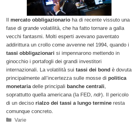
Il
mercato obbligazionario
ha di recente vissuto una
fase di grande volatilità, che ha fatto tornare a galla
vecchi fantasmi. Molti esperti avevano paventato
addirittura un crollo come avvenne nel 1994, quando i
tassi obbligazionari
si impennarono mettendo in
ginocchio i portafogli dei grandi investitori
internazionali. La volatilità sui
tassi dei bond
è dovuta
principalmente all’incertezza sulle mosse di
politica
monetaria
delle principali
banche centrali
,
soprattutto quella americana (la FED,
ndr
). Il pericolo
di un deciso
rialzo dei tassi a lungo termine
resta
comunque concreto.
Categorie
Varie