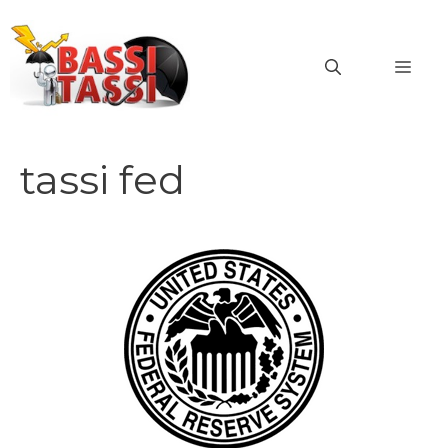
Vai
al
MEN
contenuto
tassi fed