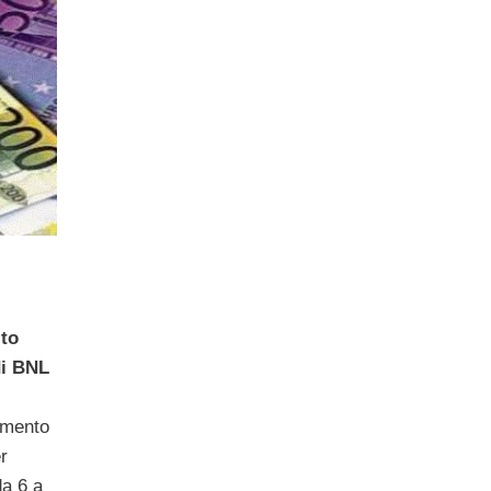
ito
di BNL
amento
er
da 6 a