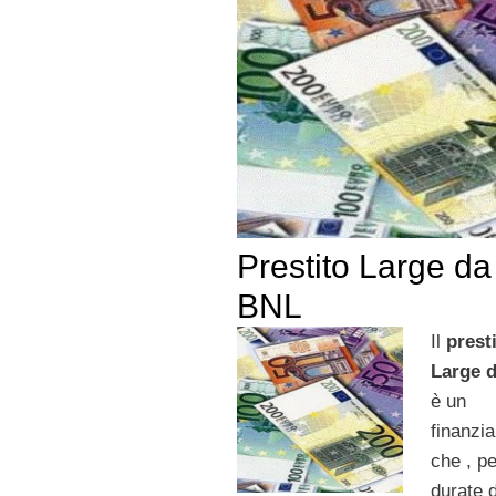
Prestito Large da
BNL
Il
prest
Large 
è un
finanzi
che , p
durate 