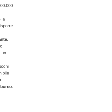
100.000
lla
disporre
ante
.
no
i un
pochi
ibile
a
mborso
.