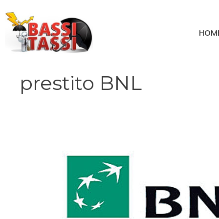
Vai
al
HOM
contenuto
prestito BNL