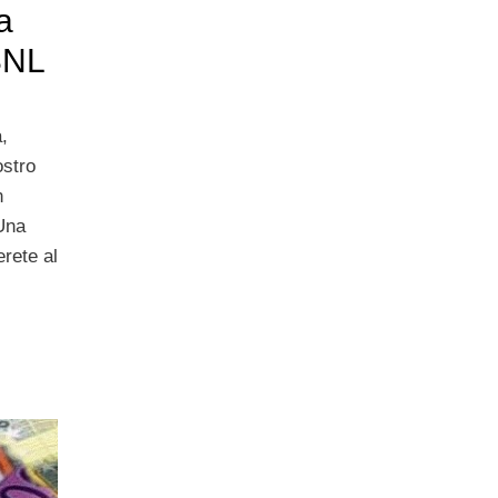
a
 BNL
,
ostro
n
 Una
erete al