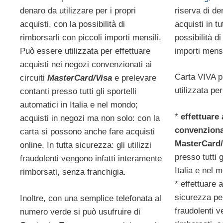
riserva di de
denaro da utilizzare per i propri
acquisti in tu
acquisti, con la possibilità di
possibilità di
rimborsarli con piccoli importi mensili.
importi mensi
Può essere utilizzata per effettuare
acquisti nei negozi convenzionati ai
Carta VIVA 
circuiti
MasterCard/Visa
e prelevare
utilizzata per
contanti presso tutti gli sportelli
automatici in Italia e nel mondo;
*
effettuare
acquisti in negozi ma non solo: con la
convenzionat
carta si possono anche fare acquisti
MasterCard/
online. In tutta sicurezza: gli utilizzi
presso tutti g
fraudolenti vengono infatti interamente
Italia e nel 
rimborsati, senza franchigia.
* effettuare a
sicurezza perc
Inoltre, con una semplice telefonata al
fraudolenti 
numero verde si può usufruire di