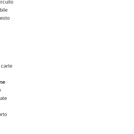
ircuito
bile
resto
 carte
one
e
sate
rto