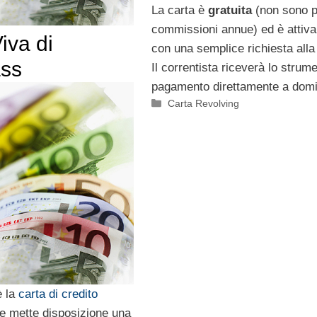
La carta è
gratuita
(non sono p
commissioni annue) ed è attiva
iva di
con una semplice richiesta alla f
ss
Il correntista riceverà lo strume
pagamento direttamente a domic
Categorie
Carta Revolving
 la
carta di credito
he mette disposizione una