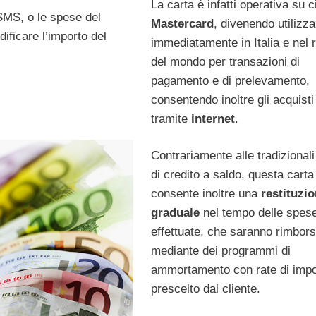
La carta è infatti operativa su c
a SMS, o le spese del
Mastercard
, divenendo utilizza
ificare l’importo del
immediatamente in Italia e nel 
del mondo per transazioni di
pagamento e di prelevamento,
consentendo inoltre gli acquisti
tramite
internet
.
Contrariamente alle tradizionali
di credito a saldo, questa carta
consente inoltre una
restituzi
graduale
nel tempo delle spes
effettuate, che saranno rimbor
mediante dei programmi di
ammortamento con rate di impo
prescelto dal cliente.