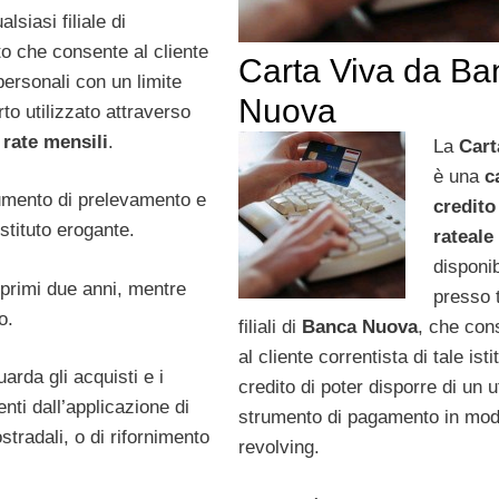
alsiasi filiale di
to che consente al cliente
Carta Viva da Ba
personali con un limite
Nuova
to utilizzato attraverso
n
rate mensili
.
La
Cart
è una
c
rumento di prelevamento e
credito
stituto erogante.
rateale
disponib
 primi due anni, mentre
presso t
o.
filiali di
Banca Nuova
, che con
al cliente correntista di tale isti
arda gli acquisti e i
credito di poter disporre di un u
nti dall’applicazione di
strumento di pagamento in mod
tradali, o di rifornimento
revolving.