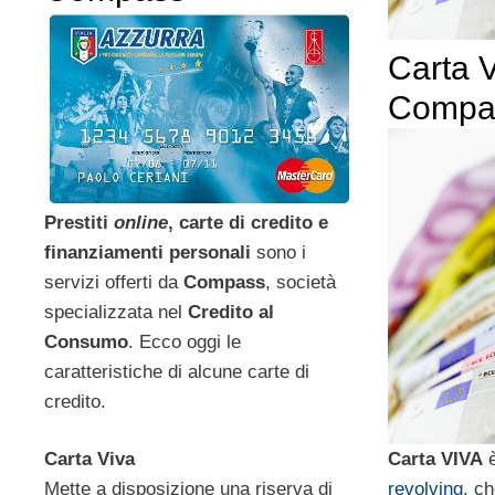
Carta V
Compa
Prestiti
online
, carte di credito e
finanziamenti personali
sono i
servizi offerti da
Compass
, società
specializzata nel
Credito al
Consumo
. Ecco oggi le
caratteristiche di alcune carte di
credito.
Carta VIVA
è
Carta Viva
revolving
, c
Mette a disposizione una riserva di