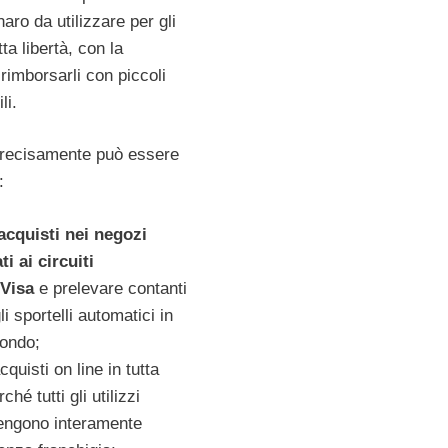
naro da utilizzare per gli
tta libertà, con la
 rimborsarli con piccoli
li.
precisamente può essere
:
 acquisti nei negozi
i ai circuiti
Visa
e prelevare contanti
li sportelli automatici in
mondo;
cquisti on line in tutta
hé tutti gli utilizzi
vengono interamente