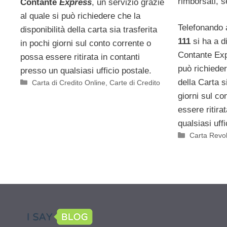
rimborsati, s
Contante
Express
, un servizio grazie
al quale si può richiedere che la
Telefonando 
disponibilità della carta sia trasferita
111
si ha a di
in pochi giorni sul conto corrente o
Contante Exp
possa essere ritirata in contanti
può richieder
presso un qualsiasi ufficio postale.
della Carta s
Categorie
Carta di Credito Online
,
Carte di Credito
giorni sul co
essere ritira
qualsiasi uffi
Categorie
Carta Revo