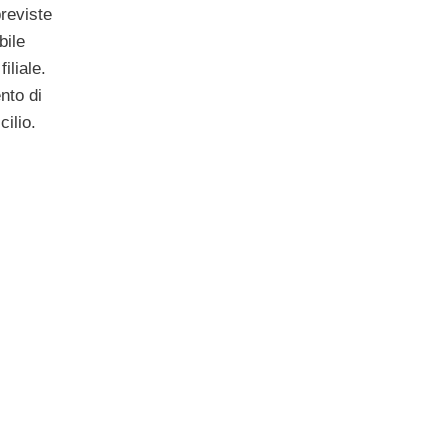
reviste
bile
iliale.
nto di
ilio.