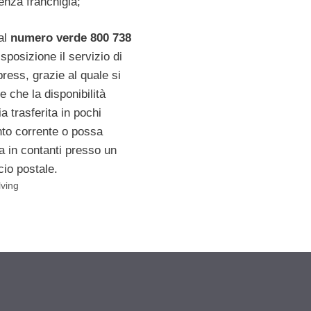
enza franchigia;
al
numero verde 800 738
sposizione il servizio di
ress, grazie al quale si
e che la disponibilità
ia trasferita in pochi
nto corrente o possa
ta in contanti presso un
cio postale.
lving