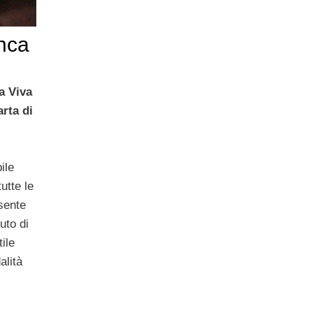
nca
a Viva
arta di
ile
utte le
sente
tuto di
tile
alità