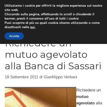
Vai
Utilizziamo i cookie per offrirti la migliore esperienza sul nostro
al
sito web.
Cliccando sulla pagina, effettuando lo scroll o chiudendo il
MEN
contenuto
banner, presti il consenso all’uso di tutti i cookie
Puoi scoprire di più su quali cookie stiamo utilizzando o come
disattivarli nelle
qui
.
Accetta
Richiedere un
mutuo agevolato
alla Banca di Sassari
18 Settembre 2011
di
Gianfilippo Verbani
Richiedere un
mutuo
agevolato
alla