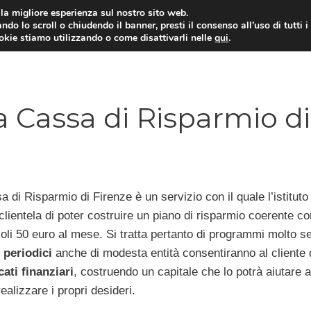
i la migliore esperienza sul nostro sito web.
ndo lo scroll o chiudendo il banner, presti il consenso all’uso di tutti i
ookie stiamo utilizzando o come disattivarli nelle
qui
.
E
CONTI CORRENTI
PRESTITI
MUTUI
 Cassa di Risparmio di
 di Risparmio di Firenze è un servizio con il quale l’istituto 
clientela di poter costruire un piano di risparmio coerente co
soli 50 euro al mese. Si tratta pertanto di programmi molto s
 periodici
anche di modesta entità consentiranno al cliente 
ati finanziari
, costruendo un capitale che lo potrà aiutare a
realizzare i propri desideri.