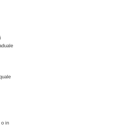
i
aduale
quale
 o in