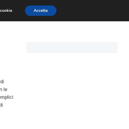
 cookie
Accetta
CARTE DI CREDITO
ASSICURAZIONI
di
n le
emplici
di