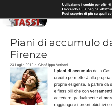
Vai
Utilizziamo i cookie per offrirt
Cliccando sulla pagina, effettua
al
Puoi scoprire di più su quali c
HOM
contenuto
Piani di accumulo da
Firenze
23 Luglio 2012
di
Gianfilippo Verbani
I
piani di accumulo
della Cassa
credito permetterà alla propria 
proprie esigenze, a partire da 
e flessibili che con
versamenti
accedere gradualmente ai
merc
raggiungere i propri obiettivi o 