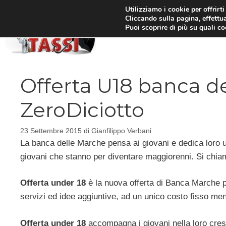
Vai
Utilizziamo i cookie per offrirt
Cliccando sulla pagina, effettua
al
Puoi scoprire di più su quali c
HOM
contenuto
Offerta U18 banca del
ZeroDiciotto
23 Settembre 2015
di
Gianfilippo Verbani
La banca delle Marche pensa ai giovani e dedica loro un
giovani che stanno per diventare maggiorenni. Si chia
Offerta under 18
è la nuova offerta di Banca Marche pe
servizi ed idee aggiuntive, ad un unico costo fisso men
Offerta under 18
accompagna i giovani nella loro cresc