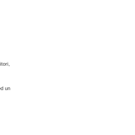
tori,
ed un