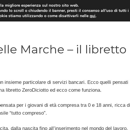
i la migliore esperienza sul nostro sito web.
ndo lo scroll o chiudendo il banner, presti il consenso all’uso di tutti i
ookie stiamo utilizzando o come disattivarli nelle
qui
.
E
CONTI CORRENTI
PRESTITI
MUTUI
le Marche – il libretto
 insieme particolare di servizi bancari. Ecco quelli pensati 
ma libretto ZeroDiciotto ed ecco come funziona.
nsata per i giovani di età compresa tra 0 e 18 anni, ricca d
sile “tutto compreso”.
ita, dalla nascita fino all’inserimento nel mondo del lavoro,