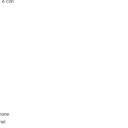
, e con
anone
nel