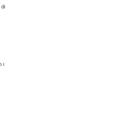
 di
 i