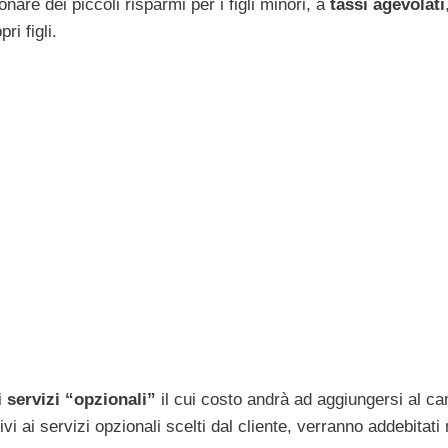
are dei piccoli risparmi per i figli minori, a
tassi agevolati
ri figli.
ri
servizi “opzionali”
il cui costo andrà ad aggiungersi al c
tivi ai servizi opzionali scelti dal cliente, verranno addebitati 