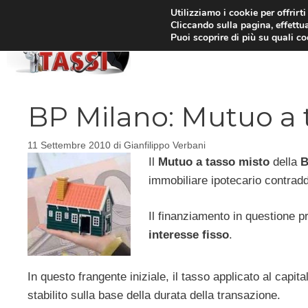
Vai
Utilizziamo i cookie per offrirt
Cliccando sulla pagina, effettua
al
Puoi scoprire di più su quali c
HOM
contenuto
BP Milano: Mutuo a 
11 Settembre 2010
di
Gianfilippo Verbani
Il
Mutuo a tasso misto
della
B
immobiliare ipotecario contradd
Il finanziamento in questione pr
interesse fisso
.
In questo frangente iniziale, il tasso applicato al capi
stabilito sulla base della durata della transazione.