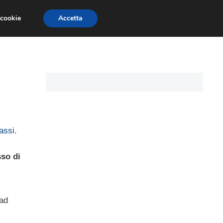
 cookie
Accetta
CARTE DI CREDITO
ASSICURAZIONI
tassi
.
sso di
ead