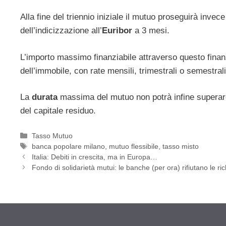
Alla fine del triennio iniziale il mutuo proseguirà invec
dell’indicizzazione all’
Euribor
a 3 mesi.
L’importo massimo finanziabile attraverso questo fin
dell’immobile, con rate mensili, trimestrali o semestrali
La
durata
massima del mutuo non potrà infine superare
del capitale residuo.
Categorie
Tasso Mutuo
Tag
banca popolare milano
,
mutuo flessibile
,
tasso misto
Italia: Debiti in crescita, ma in Europa…
Fondo di solidarietà mutui: le banche (per ora) rifiutano le ri