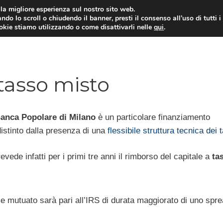
i la migliore esperienza sul nostro sito web.
ndo lo scroll o chiudendo il banner, presti il consenso all’uso di tutti i
ookie stiamo utilizzando o come disattivarli nelle
qui
.
E
CONTI CORRENTI
PRESTITI
MUTUI
tasso misto
anca Popolare di Milano
è un particolare finanziamento
istinto dalla presenza di una
flessibile struttura tecnica dei 
evede infatti per i primi tre anni il rimborso del capitale a
ta
tale mutuato sarà pari all’IRS di durata maggiorato di uno spr