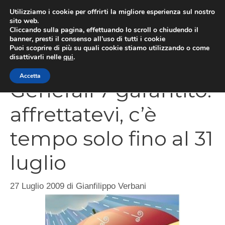
Vai
Utilizziamo i cookie per offrirti la migliore esperienza sul nostro
al
sito web.
Cliccando sulla pagina, effettuando lo scroll o chiudendo il
MEN
contenuto
banner, presti il consenso all’uso di tutti i cookie
Puoi scoprire di più su quali cookie stiamo utilizzando o come
disattivarli nelle
qui
.
Accetta
Generali 7 garantito:
affrettatevi, c’è
tempo solo fino al 31
luglio
27 Luglio 2009
di
Gianfilippo Verbani